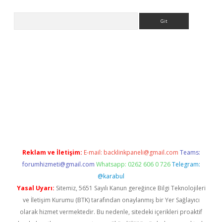
Arama
exper.xyz
Reklam ve İletişim:
E-mail:
backlinkpaneli@gmail.com
Teams:
forumhizmeti@gmail.com
Whatsapp: 0262 606 0 726
Telegram:
@karabul
Yasal Uyarı:
Sitemiz, 5651 Sayılı Kanun gereğince Bilgi Teknolojileri
ve İletişim Kurumu (BTK) tarafından onaylanmış bir Yer Sağlayıcı
olarak hizmet vermektedir. Bu nedenle, sitedeki içerikleri proaktif