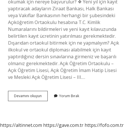
okumak için nereye başvurulur? ❖ Yeni yıl için kayıt
yaptıracak adayların Ziraat Bankası, Halk Bankası
veya Vakıflar Bankasının herhangi bir şubesindeki
Açıköğretim Ortaokulu hesabına T.C. Kimlik
Numaralarını bildirmeleri ve yeni kayıt kılavuzunda
belirtilen kayıt ücretinin yatırılması gerekmektedir.
Dışarıdan ortaokul bitirmek için ne yapmalıyım? Açık
ilkokul ve ortaokul diploması alabilmek için kayıt
yaptırdığınız dersin sınavlarına girmeniz ve başarılı
olmanız gerekmektedir. Açık Öğretim Ortaokulu –
Açık Öğretim Lisesi, Açık Öğretim İmam Hatip Lisesi
ve Mesleki Açık Öğretim Lisesi – III.…
Ortaokulu
Devamını okuyun
Yorum Bırak
Dışarıdan
Bitirmek
Için
Nereye
Başvurulur
https://altinnet.com
https://gave.com.tr
https://fofo.com.tr