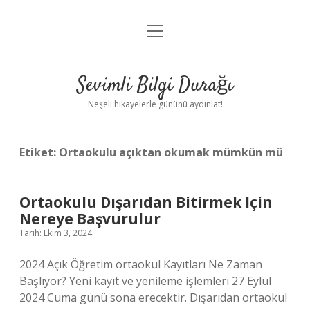
menüyü
Anasayfa
aç
Gizlilik Politikası
Sevimli Bilgi Durağı
Yasal Uyarı
Neşeli hikayelerle gününü aydınlat!
Hakkımızda
Etiket:
Ortaokulu açıktan okumak mümkün mü
Ortaokulu Dışarıdan Bitirmek Için
Nereye Başvurulur
Tarih: Ekim 3, 2024
2024 Açık Öğretim ortaokul Kayıtları Ne Zaman
Başlıyor? Yeni kayıt ve yenileme işlemleri 27 Eylül
2024 Cuma günü sona erecektir. Dışarıdan ortaokul