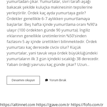
yumurtadan çıkar. Yumurtalar, sivri tarafı aşağı
bakacak şekilde kuluçka makinesinin tepsilerine
yerleştirilir. Ördek kaç ayda yumurtaya gelir?
Ördekler genellikle 6-7 aylıkken yumurtlamaya
başlarlar. Beş hafta içinde yumurtlama oranı %90’a
ulaşır (100 ördekten günde 90 yumurta). İngiliz
ırklarının genellikle üretimlerinin %50’sinden
fazlasını 5 ay içinde ürettikleri bilinmektedir. Ördek
yumurtası kaç derecede civciv olur? Küçük
yumurtalar, yani tavuk veya ördek büyüklüğündeki
yumurtaların ilk 3 gün içindeki sıcaklığı 38 derecedir.
Yaban ördeği yavrusu kaç günde çıkar? Uzun…
Ördeğin
Devamını okuyun
Yorum Bırak
Kuluçka
Süresi
Ne
Kadar
https://altinnet.com
https://gave.com.tr
https://fofo.com.tr