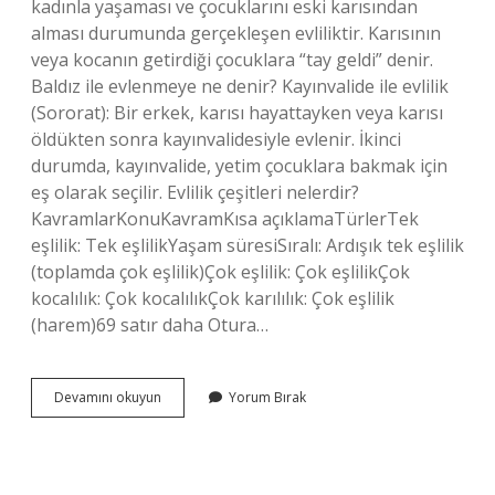
kadınla yaşaması ve çocuklarını eski karısından
alması durumunda gerçekleşen evliliktir. Karısının
veya kocanın getirdiği çocuklara “tay geldi” denir.
Baldız ile evlenmeye ne denir? Kayınvalide ile evlilik
(Sororat): Bir erkek, karısı hayattayken veya karısı
öldükten sonra kayınvalidesiyle evlenir. İkinci
durumda, kayınvalide, yetim çocuklara bakmak için
eş olarak seçilir. Evlilik çeşitleri nelerdir?
KavramlarKonuKavramKısa açıklamaTürlerTek
eşlilik: Tek eşlilikYaşam süresiSıralı: Ardışık tek eşlilik
(toplamda çok eşlilik)Çok eşlilik: Çok eşlilikÇok
kocalılık: Çok kocalılıkÇok karılılık: Çok eşlilik
(harem)69 satır daha Otura…
Taygeldi
Devamını okuyun
Yorum Bırak
Evlilik
Nedir