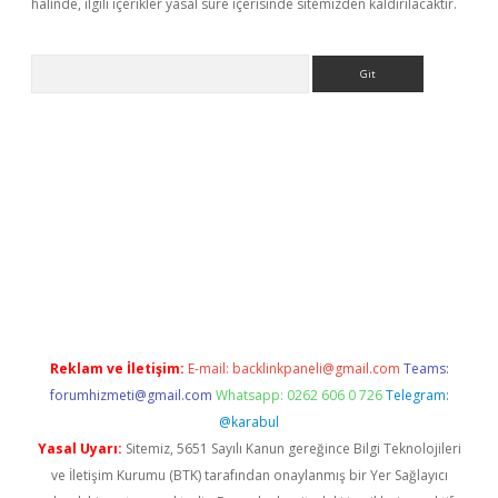
halinde, ilgili içerikler yasal süre içerisinde sitemizden kaldırılacaktır.
Arama
exper.xyz
Reklam ve İletişim:
E-mail:
backlinkpaneli@gmail.com
Teams:
forumhizmeti@gmail.com
Whatsapp: 0262 606 0 726
Telegram:
@karabul
Yasal Uyarı:
Sitemiz, 5651 Sayılı Kanun gereğince Bilgi Teknolojileri
ve İletişim Kurumu (BTK) tarafından onaylanmış bir Yer Sağlayıcı