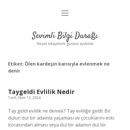
menüyü
Anasayfa
aç
Gizlilik Politikası
Sevimli Bilgi Durağı
Yasal Uyarı
Neşeli hikayelerle gününü aydınlat!
Hakkımızda
Etiket:
Ölen kardeşin karısıyla evlenmek ne
denir
Taygeldi Evlilik Nedir
Tarih: Ekim 13, 2024
Tay geldi evlilik ne demek? Tay evliliğe geldi: Bir
dulun dul bir adamla yaşaması ve çocuklarını eski
kocasından alması veya dul bir adamın dul bir