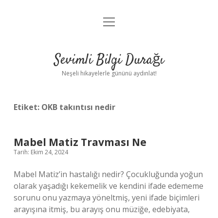
menüyü
Anasayfa
aç
Gizlilik Politikası
Sevimli Bilgi Durağı
Yasal Uyarı
Neşeli hikayelerle gününü aydınlat!
Hakkımızda
Etiket:
OKB takıntısı nedir
Mabel Matiz Travması Ne
Tarih: Ekim 24, 2024
Mabel Matiz’in hastalığı nedir? Çocukluğunda yoğun
olarak yaşadığı kekemelik ve kendini ifade edememe
sorunu onu yazmaya yöneltmiş, yeni ifade biçimleri
arayışına itmiş, bu arayış onu müziğe, edebiyata,