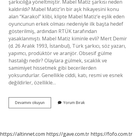
şarkıcılığa yöneltmiştir. Mabel Matiz şarkısı neden
kaldırıldı? Mabel Matiz’in bir aşk hikayesini konu
alan “Karakol” klibi, klipte Mabel Matiz’e eşlik eden
oyuncunun erkek olması nedeniyle ilk başta hedef
gösterilmiş, ardından RTÜK tarafından
yasaklanmıştı. Mabel Matiz kiminle evli? Mert Demir
(d. 26 Aralık 1993, İstanbul), Türk şarkıcı, söz yazarı,
yapımcı, prodüktör ve aranjör. Obsesif gülme
hastalığı nedir? Olaylara gülmek, sıcaklık ve
samimiyet hissetmek gibi becerilerden
yoksundurlar. Genellikle ciddi, katı, resmi ve esnek
değildirler, özellikle…
Mabel
Devamını okuyun
Yorum Bırak
Matiz
Travması
Ne
https://altinnet.com
https://gave.com.tr
https://fofo.com.tr