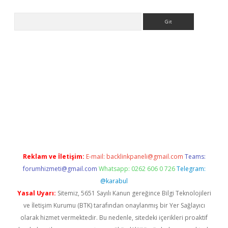
Arama
exper.xyz
Reklam ve İletişim:
E-mail:
backlinkpaneli@gmail.com
Teams:
forumhizmeti@gmail.com
Whatsapp: 0262 606 0 726
Telegram:
@karabul
Yasal Uyarı:
Sitemiz, 5651 Sayılı Kanun gereğince Bilgi Teknolojileri
ve İletişim Kurumu (BTK) tarafından onaylanmış bir Yer Sağlayıcı
olarak hizmet vermektedir. Bu nedenle, sitedeki içerikleri proaktif