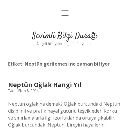
menüyü
Anasayfa
aç
Gizlilik Politikası
Sevimli Bilgi Durağı
Yasal Uyarı
Neşeli hikayelerle gününü aydınlat!
Hakkımızda
Etiket:
Neptün gerilemesi ne zaman bitiyor
Neptün Oğlak Hangi Yıl
Tarih: Ekim 8, 2024
Neptün oglak ne demek? Oğlak burcundaki Neptün
disiplinli ve pratik hayal gücünü teşvik eder. Korku
ve sınırlamalarla ilgili zorluklar da ortaya çıkabilir.
Oğlak burcundaki Neptün, bireyin hayallerini