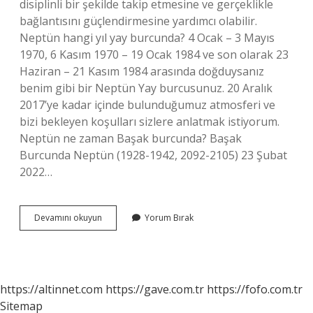
disiplinli bir şekilde takip etmesine ve gerçeklikle
bağlantısını güçlendirmesine yardımcı olabilir.
Neptün hangi yıl yay burcunda? 4 Ocak – 3 Mayıs
1970, 6 Kasım 1970 – 19 Ocak 1984 ve son olarak 23
Haziran – 21 Kasım 1984 arasında doğduysanız
benim gibi bir Neptün Yay burcusunuz. 20 Aralık
2017’ye kadar içinde bulunduğumuz atmosferi ve
bizi bekleyen koşulları sizlere anlatmak istiyorum.
Neptün ne zaman Başak burcunda? Başak
Burcunda Neptün (1928-1942, 2092-2105) 23 Şubat
2022…
Neptün
Devamını okuyun
Yorum Bırak
Oğlak
Hangi
Yıl
https://altinnet.com
https://gave.com.tr
https://fofo.com.tr
Sitemap