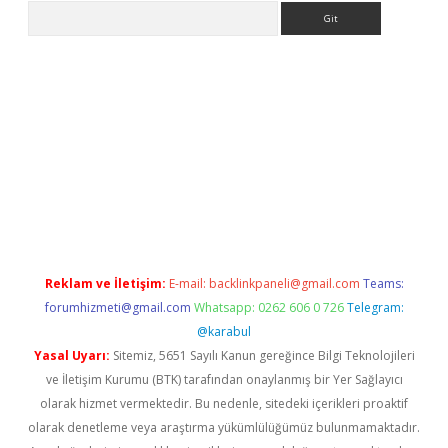
Arama
exper.xyz
Reklam ve İletişim:
E-mail:
backlinkpaneli@gmail.com
Teams:
forumhizmeti@gmail.com
Whatsapp: 0262 606 0 726
Telegram:
@karabul
Yasal Uyarı:
Sitemiz, 5651 Sayılı Kanun gereğince Bilgi Teknolojileri
ve İletişim Kurumu (BTK) tarafından onaylanmış bir Yer Sağlayıcı
olarak hizmet vermektedir. Bu nedenle, sitedeki içerikleri proaktif
olarak denetleme veya araştırma yükümlülüğümüz bulunmamaktadır.