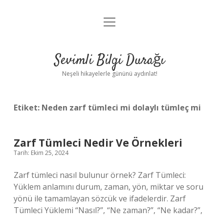
menüyü
Anasayfa
aç
Gizlilik Politikası
Sevimli Bilgi Durağı
Yasal Uyarı
Neşeli hikayelerle gününü aydınlat!
Hakkımızda
Etiket:
Neden zarf tümleci mi dolaylı tümleç mi
Zarf Tümleci Nedir Ve Örnekleri
Tarih: Ekim 25, 2024
Zarf tümleci nasıl bulunur örnek? Zarf Tümleci:
Yüklem anlamını durum, zaman, yön, miktar ve soru
yönü ile tamamlayan sözcük ve ifadelerdir. Zarf
Tümleci Yüklemi “Nasıl?”, “Ne zaman?”, “Ne kadar?”,