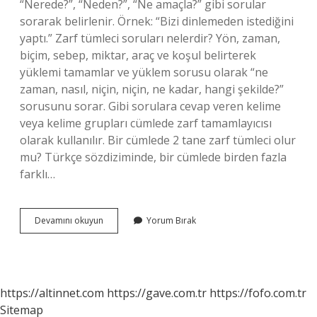
“Nerede?”, “Neden?”, “Ne amaçla?” gibi sorular
sorarak belirlenir. Örnek: “Bizi dinlemeden istediğini
yaptı.” Zarf tümleci soruları nelerdir? Yön, zaman,
biçim, sebep, miktar, araç ve koşul belirterek
yüklemi tamamlar ve yüklem sorusu olarak “ne
zaman, nasıl, niçin, niçin, ne kadar, hangi şekilde?”
sorusunu sorar. Gibi sorulara cevap veren kelime
veya kelime grupları cümlede zarf tamamlayıcısı
olarak kullanılır. Bir cümlede 2 tane zarf tümleci olur
mu? Türkçe sözdiziminde, bir cümlede birden fazla
farklı…
Zarf
Devamını okuyun
Yorum Bırak
Tümleci
Nedir
Ve
Örnekleri
https://altinnet.com
https://gave.com.tr
https://fofo.com.tr
Sitemap