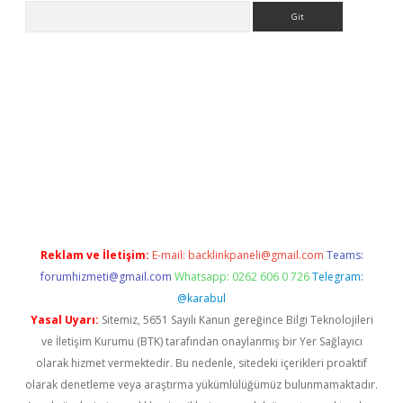
Arama
exper.xyz
Reklam ve İletişim:
E-mail:
backlinkpaneli@gmail.com
Teams:
forumhizmeti@gmail.com
Whatsapp: 0262 606 0 726
Telegram:
@karabul
Yasal Uyarı:
Sitemiz, 5651 Sayılı Kanun gereğince Bilgi Teknolojileri
ve İletişim Kurumu (BTK) tarafından onaylanmış bir Yer Sağlayıcı
olarak hizmet vermektedir. Bu nedenle, sitedeki içerikleri proaktif
olarak denetleme veya araştırma yükümlülüğümüz bulunmamaktadır.