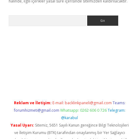
halinde, ilgili içerikler yasal süre içerisinde sitemizden kaldırılacaktır.
Arama
exper.xyz
Reklam ve İletişim:
E-mail:
backlinkpaneli@gmail.com
Teams:
forumhizmeti@gmail.com
Whatsapp: 0262 606 0 726
Telegram:
@karabul
Yasal Uyarı:
Sitemiz, 5651 Sayılı Kanun gereğince Bilgi Teknolojileri
ve İletişim Kurumu (BTK) tarafından onaylanmış bir Yer Sağlayıcı