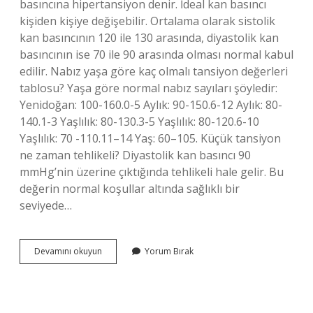
basıncına hipertansiyon denir. İdeal kan basıncı
kişiden kişiye değişebilir. Ortalama olarak sistolik
kan basıncının 120 ile 130 arasında, diyastolik kan
basıncının ise 70 ile 90 arasında olması normal kabul
edilir. Nabız yaşa göre kaç olmalı tansiyon değerleri
tablosu? Yaşa göre normal nabız sayıları şöyledir:
Yenidoğan: 100-160.0-5 Aylık: 90-150.6-12 Aylık: 80-
140.1-3 Yaşlılık: 80-130.3-5 Yaşlılık: 80-120.6-10
Yaşlılık: 70 -110.11–14 Yaş: 60–105. Küçük tansiyon
ne zaman tehlikeli? Diyastolik kan basıncı 90
mmHg’nin üzerine çıktığında tehlikeli hale gelir. Bu
değerin normal koşullar altında sağlıklı bir
seviyede…
50
Devamını okuyun
Yorum Bırak
Yaş
Tansiyon
Kaç
Olmalı