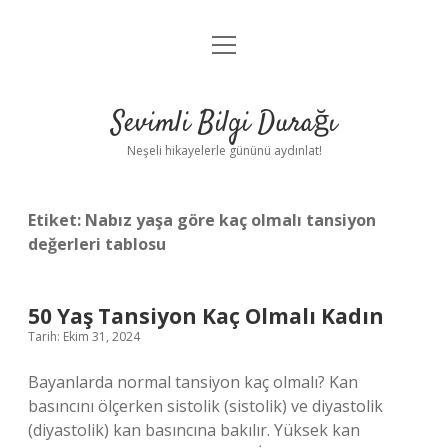
menüyü
Anasayfa
aç
Gizlilik Politikası
Sevimli Bilgi Durağı
Yasal Uyarı
Neşeli hikayelerle gününü aydınlat!
Hakkımızda
Etiket:
Nabız yaşa göre kaç olmalı tansiyon
değerleri tablosu
50 Yaş Tansiyon Kaç Olmalı Kadın
Tarih: Ekim 31, 2024
Bayanlarda normal tansiyon kaç olmalı? Kan
basıncını ölçerken sistolik (sistolik) ve diyastolik
(diyastolik) kan basıncına bakılır. Yüksek kan