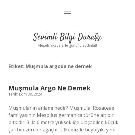
menüyü
Anasayfa
aç
Gizlilik Politikası
Sevimli Bilgi Durağı
Yasal Uyarı
Neşeli hikayelerle gününü aydınlat!
Hakkımızda
Etiket:
Muşmula argoda ne demek
Muşmula Argo Ne Demek
Tarih: Ekim 30, 2024
Muşmulanın anlamı nedir? Muşmula, Rosaceae
familyasının Mespilus germanica türüne ait bir
bitkidir. 3 ila 6 metre yüksekliğe ulaşabilen küçük
çalı benzeri bir ağaçtır. Ülkemizde beybıyık, yeni