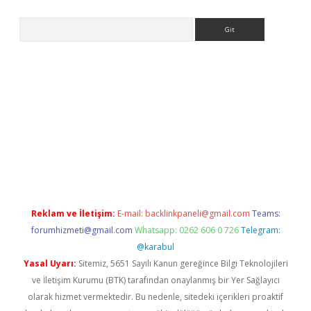
Arama
xper.xyz
Reklam ve İletişim:
E-mail:
backlinkpaneli@gmail.com
Teams:
forumhizmeti@gmail.com
Whatsapp: 0262 606 0 726
Telegram:
@karabul
Yasal Uyarı:
Sitemiz, 5651 Sayılı Kanun gereğince Bilgi Teknolojileri
ve İletişim Kurumu (BTK) tarafından onaylanmış bir Yer Sağlayıcı
olarak hizmet vermektedir. Bu nedenle, sitedeki içerikleri proaktif