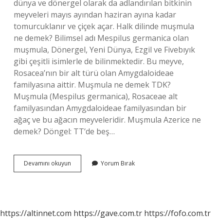
dünya ve dönergel olarak da adlandırılan bitkinin
meyveleri mayıs ayından haziran ayına kadar
tomurcuklanır ve çiçek açar. Halk dilinde muşmula
ne demek? Bilimsel adı Mespilus germanica olan
muşmula, Dönergel, Yeni Dünya, Ezgil ve Fivebıyık
gibi çeşitli isimlerle de bilinmektedir. Bu meyve,
Rosacea’nın bir alt türü olan Amygdaloideae
familyasına aittir. Muşmula ne demek TDK?
Muşmula (Mespilus germanica), Rosaceae alt
familyasından Amygdaloideae familyasından bir
ağaç ve bu ağacın meyveleridir. Muşmula Azerice ne
demek? Döngel: TT’de beş…
Muşmula
Devamını okuyun
Yorum Bırak
Argo
Ne
Demek
https://altinnet.com
https://gave.com.tr
https://fofo.com.tr