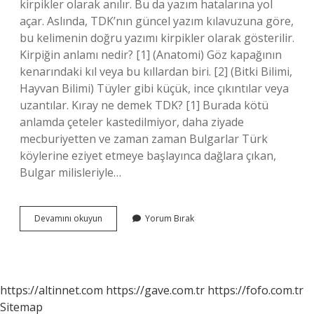
kirpikler olarak anılır. Bu da yazım hatalarına yol
açar. Aslında, TDK’nın güncel yazım kılavuzuna göre,
bu kelimenin doğru yazımı kirpikler olarak gösterilir.
Kirpiğin anlamı nedir? [1] (Anatomi) Göz kapağının
kenarındaki kıl veya bu kıllardan biri. [2] (Bitki Bilimi,
Hayvan Bilimi) Tüyler gibi küçük, ince çıkıntılar veya
uzantılar. Kıray ne demek TDK? [1] Burada kötü
anlamda çeteler kastedilmiyor, daha ziyade
mecburiyetten ve zaman zaman Bulgarlar Türk
köylerine eziyet etmeye başlayınca dağlara çıkan,
Bulgar milisleriyle…
Kırpık
Devamını okuyun
Yorum Bırak
Ne
Demek
Tdk
https://altinnet.com
https://gave.com.tr
https://fofo.com.tr
Sitemap