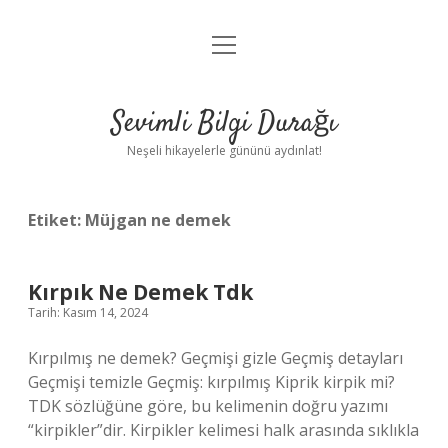
menüyü
Anasayfa
aç
Gizlilik Politikası
Sevimli Bilgi Durağı
Yasal Uyarı
Neşeli hikayelerle gününü aydınlat!
Hakkımızda
Etiket:
Müjgan ne demek
Kırpık Ne Demek Tdk
Tarih: Kasım 14, 2024
Kırpılmış ne demek? Geçmişi gizle Geçmiş detayları
Geçmişi temizle Geçmiş: kırpılmış Kiprik kirpik mi?
TDK sözlüğüne göre, bu kelimenin doğru yazımı
“kirpikler”dir. Kirpikler kelimesi halk arasında sıklıkla