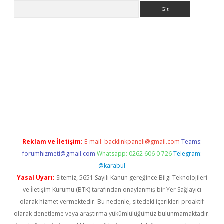
Arama
betexper.xyz
Reklam ve İletişim:
E-mail:
backlinkpaneli@gmail.com
Teams:
forumhizmeti@gmail.com
Whatsapp: 0262 606 0 726
Telegram:
@karabul
Yasal Uyarı:
Sitemiz, 5651 Sayılı Kanun gereğince Bilgi Teknolojileri
ve İletişim Kurumu (BTK) tarafından onaylanmış bir Yer Sağlayıcı
olarak hizmet vermektedir. Bu nedenle, sitedeki içerikleri proaktif
olarak denetleme veya araştırma yükümlülüğümüz bulunmamaktadır.