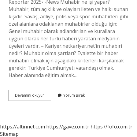
Reporter 2025› -News Muhabir ne işi yapar?
Muhabir, tüm açıklık ve olayları ileten ve halkı sunan
kişidir. Savaş, adliye, polis veya spor muhabirleri gibi
özel alanlara odaklanan muhabirler olduğu için;
Genel muhabir olarak adlandırılan ve kurallara
uygun olarak her türlü haberi yaratan medyanın
üyeleri vardır. – Kariyer.netkariyer.net’in muhabiri
nedir? Muhabir olma şartları? Eyalette bir haber
muhabiri olmak için aşağıdaki kriterleri karşılamak
gerekir: Türkiye Cumhuriyeti vatandaşı olmak.
Haber alanında eğitim almak…
Muhabir
Devamını okuyun
Yorum Bırak
Nasıl
Bir
Meslek
https://altinnet.com
https://gave.com.tr
https://fofo.com.tr
Sitemap