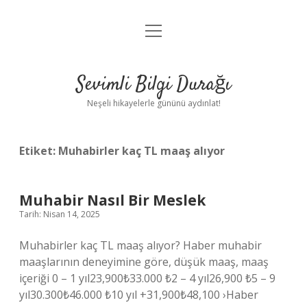
menüyü
Anasayfa
aç
Gizlilik Politikası
Sevimli Bilgi Durağı
Yasal Uyarı
Neşeli hikayelerle gününü aydınlat!
Hakkımızda
Etiket:
Muhabirler kaç TL maaş alıyor
Muhabir Nasıl Bir Meslek
Tarih: Nisan 14, 2025
Muhabirler kaç TL maaş alıyor? Haber muhabir
maaşlarının deneyimine göre, düşük maaş, maaş
içeriği 0 – 1 yıl23,900₺33.000 ₺2 – 4 yıl26,900 ₺5 – 9
yıl30.300₺46.000 ₺10 yıl +31,900₺48,100 ›Haber