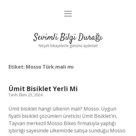
menüyü
Anasayfa
aç
Gizlilik Politikası
Sevimli Bilgi Durağı
Yasal Uyarı
Neşeli hikayelerle gününü aydınlat!
Hakkımızda
Etiket:
Mosso Türk malı mı
Ümit Bisiklet Yerli Mi
Tarih: Ekim 25, 2024
Ümit bisiklet hangi ülkenin malı? Mosso. Uygun
fiyatlı bisiklet çözümleri üreticisi Ümit Bisiklet’in,
Tayvan merkezli Mosso Bikes firmasıyla yaptığı
işbirliği sayesinde ülkemizde satışa sunduğu Mosso