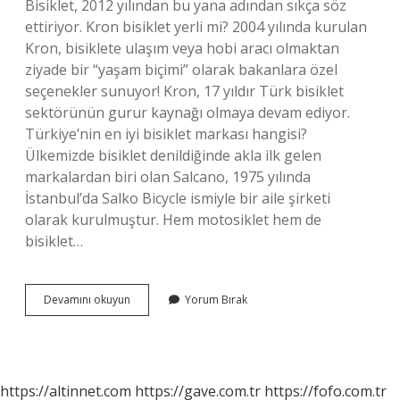
Bisiklet, 2012 yılından bu yana adından sıkça söz
ettiriyor. Kron bisiklet yerli mi? 2004 yılında kurulan
Kron, bisiklete ulaşım veya hobi aracı olmaktan
ziyade bir “yaşam biçimi” olarak bakanlara özel
seçenekler sunuyor! Kron, 17 yıldır Türk bisiklet
sektörünün gurur kaynağı olmaya devam ediyor.
Türkiye’nin en iyi bisiklet markası hangisi?
Ülkemizde bisiklet denildiğinde akla ilk gelen
markalardan biri olan Salcano, 1975 yılında
İstanbul’da Salko Bicycle ismiyle bir aile şirketi
olarak kurulmuştur. Hem motosiklet hem de
bisiklet…
Ümit
Devamını okuyun
Yorum Bırak
Bisiklet
Yerli
Mi
https://altinnet.com
https://gave.com.tr
https://fofo.com.tr