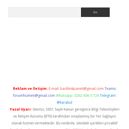
Arama
exper.xyz
Reklam ve İletişim:
E-mail:
backlinkpaneli@gmail.com
Teams:
forumhizmeti@gmail.com
Whatsapp: 0262 606 0 726
Telegram:
@karabul
Yasal Uyarı:
Sitemiz, 5651 Sayılı Kanun gereğince Bilgi Teknolojileri
ve İletişim Kurumu (BTK) tarafından onaylanmış bir Yer Sağlayıcı
olarak hizmet vermektedir. Bu nedenle, sitedeki içerikleri proaktif