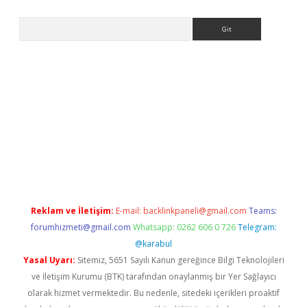
Arama
exper.xyz
Reklam ve İletişim:
E-mail:
backlinkpaneli@gmail.com
Teams:
forumhizmeti@gmail.com
Whatsapp: 0262 606 0 726
Telegram:
@karabul
Yasal Uyarı:
Sitemiz, 5651 Sayılı Kanun gereğince Bilgi Teknolojileri
ve İletişim Kurumu (BTK) tarafından onaylanmış bir Yer Sağlayıcı
olarak hizmet vermektedir. Bu nedenle, sitedeki içerikleri proaktif