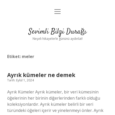
menüyü
Anasayfa
aç
Gizlilik Politikası
Sevimli Bilgi Durağı
Yasal Uyarı
Neşeli hikayelerle gününü aydınlat!
Hakkımızda
Etiket:
meler
Ayrık kümeler ne demek
Tarih: Eylül 1, 2024
Ayrık Kümeler Ayrık kümeler, bir veri kümesinin
öğelerinin her birinin diğerlerinden farklı olduğu
koleksiyonlardır. Ayrık kümeler belirli bir veri
türündeki öğeleri içerir ve yinelenmeyi önler. Ayrık