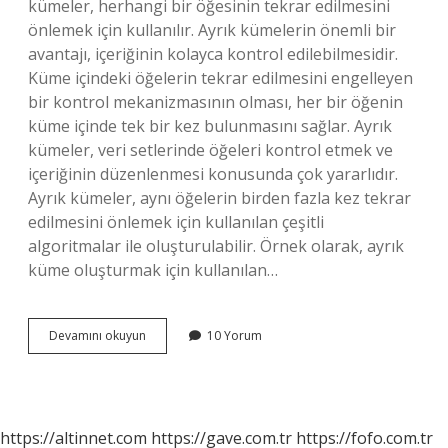
kümeler, herhangi bir öğesinin tekrar edilmesini
önlemek için kullanılır. Ayrık kümelerin önemli bir
avantajı, içeriğinin kolayca kontrol edilebilmesidir.
Küme içindeki öğelerin tekrar edilmesini engelleyen
bir kontrol mekanizmasının olması, her bir öğenin
küme içinde tek bir kez bulunmasını sağlar. Ayrık
kümeler, veri setlerinde öğeleri kontrol etmek ve
içeriğinin düzenlenmesi konusunda çok yararlıdır.
Ayrık kümeler, aynı öğelerin birden fazla kez tekrar
edilmesini önlemek için kullanılan çeşitli
algoritmalar ile oluşturulabilir. Örnek olarak, ayrık
küme oluşturmak için kullanılan…
Ayrık
Devamını okuyun
10 Yorum
kümeler
ne
demek
https://altinnet.com
https://gave.com.tr
https://fofo.com.tr