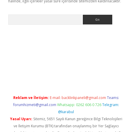
halinde, ilgili içerikler yasal süre içerisinde sitemizden kaldırılacaktır.
Arama
exper.xyz
Reklam ve İletişim:
E-mail:
backlinkpaneli@gmail.com
Teams:
forumhizmeti@gmail.com
Whatsapp: 0262 606 0 726
Telegram:
@karabul
Yasal Uyarı:
Sitemiz, 5651 Sayılı Kanun gereğince Bilgi Teknolojileri
ve İletişim Kurumu (BTK) tarafından onaylanmış bir Yer Sağlayıcı