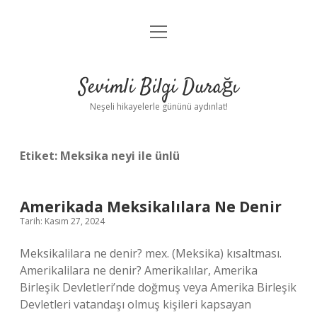
menüyü
Anasayfa
aç
Gizlilik Politikası
Sevimli Bilgi Durağı
Yasal Uyarı
Neşeli hikayelerle gününü aydınlat!
Hakkımızda
Etiket:
Meksika neyi ile ünlü
Amerikada Meksikalılara Ne Denir
Tarih: Kasım 27, 2024
Meksikalilara ne denir? mex. (Meksika) kısaltması.
Amerikalilara ne denir? Amerikalılar, Amerika
Birleşik Devletleri’nde doğmuş veya Amerika Birleşik
Devletleri vatandaşı olmuş kişileri kapsayan