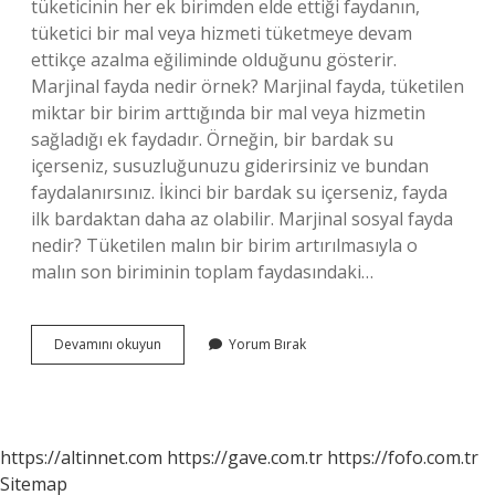
tüketicinin her ek birimden elde ettiği faydanın,
tüketici bir mal veya hizmeti tüketmeye devam
ettikçe azalma eğiliminde olduğunu gösterir.
Marjinal fayda nedir örnek? Marjinal fayda, tüketilen
miktar bir birim arttığında bir mal veya hizmetin
sağladığı ek faydadır. Örneğin, bir bardak su
içerseniz, susuzluğunuzu giderirsiniz ve bundan
faydalanırsınız. İkinci bir bardak su içerseniz, fayda
ilk bardaktan daha az olabilir. Marjinal sosyal fayda
nedir? Tüketilen malın bir birim artırılmasıyla o
malın son biriminin toplam faydasındaki…
Marjinal
Devamını okuyun
Yorum Bırak
Ekonomi
Ne
Demek
https://altinnet.com
https://gave.com.tr
https://fofo.com.tr
Sitemap