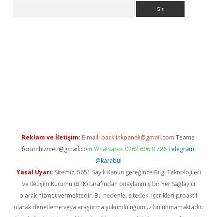
Arama
texper.xyz
Reklam ve İletişim:
E-mail:
backlinkpaneli@gmail.com
Teams:
forumhizmeti@gmail.com
Whatsapp: 0262 606 0 726
Telegram:
@karabul
Yasal Uyarı:
Sitemiz, 5651 Sayılı Kanun gereğince Bilgi Teknolojileri
ve İletişim Kurumu (BTK) tarafından onaylanmış bir Yer Sağlayıcı
olarak hizmet vermektedir. Bu nedenle, sitedeki içerikleri proaktif
olarak denetleme veya araştırma yükümlülüğümüz bulunmamaktadır.