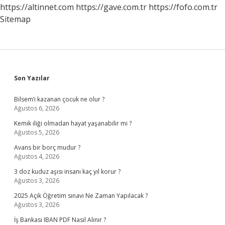
Gerekir
https://altinnet.com
https://gave.com.tr
https://fofo.com.tr
Mi
Sitemap
Sidebar
Son Yazılar
Bilsem’i kazanan çocuk ne olur ?
Ağustos 6, 2026
Kemik iliği olmadan hayat yaşanabilir mi ?
Ağustos 5, 2026
Avans bir borç mudur ?
Ağustos 4, 2026
3 doz kuduz aşısı insanı kaç yıl korur ?
Ağustos 3, 2026
2025 Açık Öğretim sınavı Ne Zaman Yapılacak ?
Ağustos 3, 2026
İş Bankası IBAN PDF Nasıl Alınır ?