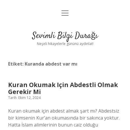
menüyü
Anasayfa
aç
Gizlilik Politikası
Sevimli Bilgi Durağı
Yasal Uyarı
Neşeli hikayelerle gününü aydınlat!
Hakkımızda
Etiket:
Kuranda abdest var mı
Kuran Okumak Için Abdestli Olmak
Gerekir Mi
Tarih: Ekim 12, 2024
Kuran okumak için abdest almak şart mı? Abdestsiz
bir kimsenin Kur’an okumasında bir sakınca yoktur.
Hatta İslam alimlerinin bunun caiz olduğu