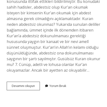
konusunda ittifak ettikleri bildirilmiştir. Bu konudaki
sahih hadisler, abdestsiz olup Kur’an okumak
isteyen bir kimsenin Kur’an okumak için abdest
almasına gerek olmadığını açıklamaktadır. Kuran
neden abdestsiz okunmaz? Yukarıda sunulan deliller
bağlamında, ümmet içinde ilk dönemden itibaren
Kur’an’a abdestsiz dokunulmaması gerektiği
hususunda yaygın bir kanaat ve bir nevi amelî
sünnet oluşmuştur. Kur’an’ın Allah’ın kelamı olduğu
düşünüldüğünde, abdestsiz ona dokunulmaması
saygının bir şartı sayılmıştır. Gusülsüz Kuran okunur
mu? 7. Cünüp, adetli ve lohusa olanlar Kur’an
okuyamazlar. Ancak bir ayetten az okuyabilir…
Kuran
Devamını okuyun
Yorum Bırak
Okumak
Için
Abdestli
Olmak