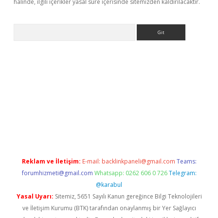
halinde, ilgili içerikler yasal süre içerisinde sitemizden kaldırılacaktır.
Arama
riş
betexper.xyz
Reklam ve İletişim:
E-mail:
backlinkpaneli@gmail.com
Teams:
forumhizmeti@gmail.com
Whatsapp: 0262 606 0 726
Telegram:
@karabul
Yasal Uyarı:
Sitemiz, 5651 Sayılı Kanun gereğince Bilgi Teknolojileri
ve İletişim Kurumu (BTK) tarafından onaylanmış bir Yer Sağlayıcı