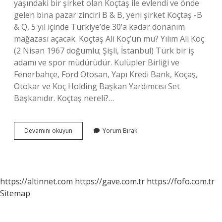
yaşındaki bir şirket olan Koçtaş ile evlendi ve önde
gelen bina pazar zinciri B & B, yeni şirket Koçtaş -B
& Q, 5 yıl içinde Türkiye’de 30’a kadar donanım
mağazası açacak. Koçtaş Ali Koç’un mu? Yılım Ali Koç
(2 Nisan 1967 doğumlu; Şişli, İstanbul) Türk bir iş
adamı ve spor müdürüdür. Kulüpler Birliği ve
Fenerbahçe, Ford Otosan, Yapı Kredi Bank, Koçaş,
Otokar ve Koç Holding Başkan Yardımcısı Set
Başkanıdır. Koçtaş nereli?…
Koçtaş
Devamını okuyun
Yorum Bırak
Hangi
Ülkeye
Ait
https://altinnet.com
https://gave.com.tr
https://fofo.com.tr
Sitemap