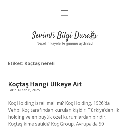
menüyü
Anasayfa
aç
Gizlilik Politikası
Sevimli Bilgi Durağı
Yasal Uyarı
Neşeli hikayelerle gününü aydınlat!
Hakkımızda
Etiket:
Koçtaş nereli
Koçtaş Hangi Ülkeye Ait
Tarih: Nisan 6, 2025
Koç Holding İsrail malı mı? Koç Holding, 1926’da
Vehbi Koç tarafından kurulan kişidir. Türkiye’den ilk
holding ve en büyük özel kurumlardan biridir.
Koçtaş kime satıldı? Koç Group, Avrupa’da 50