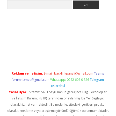
Arama
exper.xyz
Reklam ve İletişim:
E-mail:
backlinkpaneli@gmail.com
Teams:
forumhizmeti@gmail.com
Whatsapp: 0262 606 0 726
Telegram:
@karabul
Yasal Uyarı:
Sitemiz, 5651 Sayılı Kanun gereğince Bilgi Teknolojileri
ve İletişim Kurumu (BTK) tarafından onaylanmış bir Yer Sağlayıcı
olarak hizmet vermektedir. Bu nedenle, sitedeki içerikleri proaktif
olarak denetleme veya araştırma yükümlülüğümüz bulunmamaktadır.