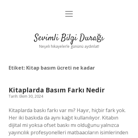
menüyü
Anasayfa
aç
Gizlilik Politikası
Sevimli Bilgi Durağı
Yasal Uyarı
Neşeli hikayelerle gününü aydınlat!
Hakkımızda
Etiket:
Kitap basım ücreti ne kadar
Kitaplarda Basım Farkı Nedir
Tarih: Ekim 30, 2024
Kitaplarda baskı farkı var mı? Hayır, hiçbir fark yok.
Her iki baskıda da aynı kağıt kullanılıyor. Kitabın
dijital mi yoksa ofset baskı mı olduğunu yalnızca
yayıncılık profesyonelleri matbaacıların isimlerinden