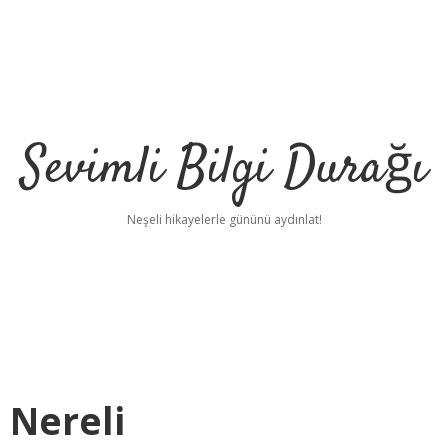
Sevimli Bilgi Durağı
Neşeli hikayelerle gününü aydınlat!
 Nereli