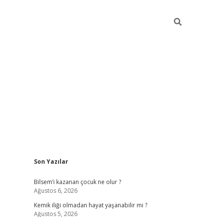
Sidebar
Son Yazılar
betci güncel giriş
betexper.xy
Bilsem’i kazanan çocuk ne olur ?
Ağustos 6, 2026
Kemik iliği olmadan hayat yaşanabilir mi ?
Ağustos 5, 2026