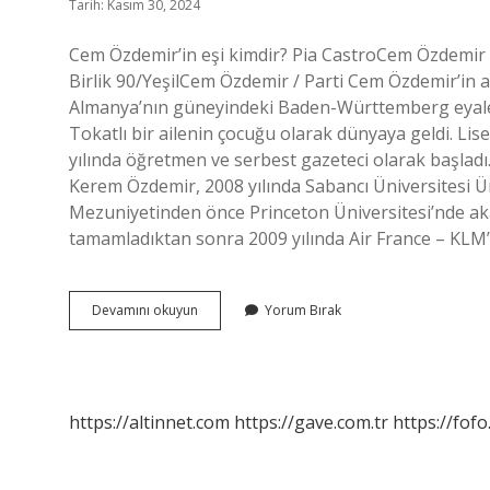
Tarih: Kasım 30, 2024
Cem Özdemir’in eşi kimdir? Pia CastroCem Özdemir
Birlik 90/YeşilCem Özdemir / Parti Cem Özdemir’in a
Almanya’nın güneyindeki Baden-Württemberg eyalet
Tokatlı bir ailenin çocuğu olarak dünyaya geldi. Lis
yılında öğretmen ve serbest gazeteci olarak başladı
Kerem Özdemir, 2008 yılında Sabancı Üniversitesi 
Mezuniyetinden önce Princeton Üniversitesi’nde aka
tamamladıktan sonra 2009 yılında Air France – KLM
Cem
Devamını okuyun
Yorum Bırak
Özdemir
Babasi
Nereli
https://altinnet.com
https://gave.com.tr
https://fofo