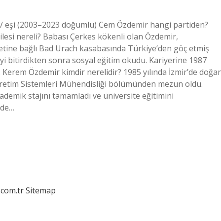
 / eşi (2003–2023 doğumlu) Cem Özdemir hangi partiden?
ilesi nereli? Babası Çerkes kökenli olan Özdemir,
ine bağlı Bad Urach kasabasında Türkiye’den göç etmiş
eyi bitirdikten sonra sosyal eğitim okudu. Kariyerine 1987
. Kerem Özdemir kimdir nerelidir? 1985 yılında İzmir’de doğa
Üretim Sistemleri Mühendisliği bölümünden mezun oldu.
demik stajını tamamladı ve üniversite eğitimini
’de…
.com.tr
Sitemap