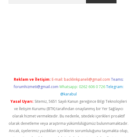
exper.xyz
Reklam ve İletişim:
E-mail:
backlinkpaneli@gmail.com
Teams:
forumhizmeti@gmail.com
Whatsapp: 0262 606 0 726
Telegram:
@karabul
Yasal Uyarı:
Sitemiz, 5651 Sayılı Kanun gereğince Bilgi Teknolojileri
ve İletişim Kurumu (BTK) tarafından onaylanmış bir Yer Sağlayıcı
olarak hizmet vermektedir. Bu nedenle, sitedeki içerikleri proaktif
olarak denetleme veya araştırma yükümlülüğümüz bulunmamaktadır.
Ancak, üyelerimiz yazdıkları içeriklerin sorumluluğunu taşımakta olup,