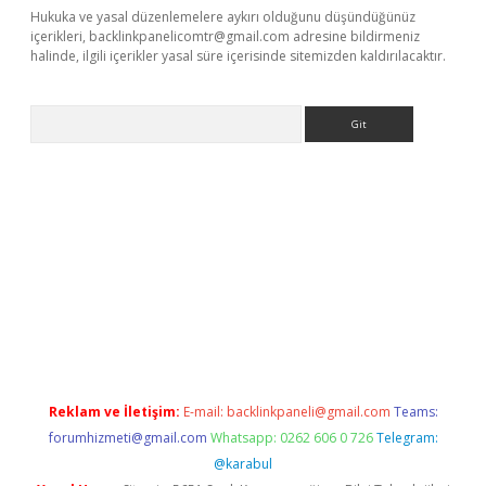
Hukuka ve yasal düzenlemelere aykırı olduğunu düşündüğünüz
içerikleri,
backlinkpanelicomtr@gmail.com
adresine bildirmeniz
halinde, ilgili içerikler yasal süre içerisinde sitemizden kaldırılacaktır.
Arama
exper.xyz
Reklam ve İletişim:
E-mail:
backlinkpaneli@gmail.com
Teams:
forumhizmeti@gmail.com
Whatsapp: 0262 606 0 726
Telegram:
@karabul