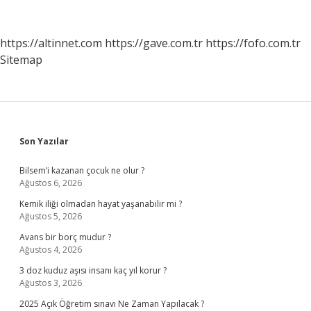
Enzimlerini
Düşürür
Mü
https://altinnet.com
https://gave.com.tr
https://fofo.com.tr
Sitemap
Sidebar
Son Yazılar
Bilsem’i kazanan çocuk ne olur ?
Ağustos 6, 2026
Kemik iliği olmadan hayat yaşanabilir mi ?
Ağustos 5, 2026
Avans bir borç mudur ?
Ağustos 4, 2026
3 doz kuduz aşısı insanı kaç yıl korur ?
Ağustos 3, 2026
2025 Açık Öğretim sınavı Ne Zaman Yapılacak ?