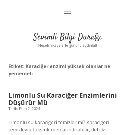
menüyü
Anasayfa
aç
Gizlilik Politikası
Sevimli Bilgi Durağı
Yasal Uyarı
Neşeli hikayelerle gününü aydınlat!
Hakkımızda
Etiket:
Karaciğer enzimi yüksek olanlar ne
yememeli
Limonlu Su Karaciğer Enzimlerini
Düşürür Mü
Tarih: Ekim 2, 2024
Limonlu su karaciğeri temizler mi? Karaciğeri
temizleyip toksinlerden arındırabilir, detoks