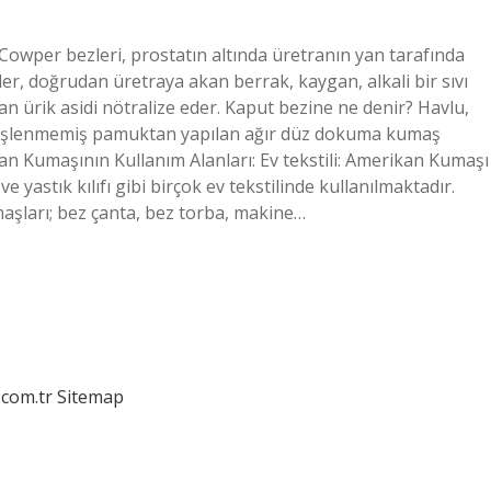
Cowper bezleri, prostatın altında üretranın yan tarafında
r, doğrudan üretraya akan berrak, kaygan, alkali bir sıvı
an ürik asidi nötralize eder. Kaput bezine ne denir? Havlu,
le işlenmemiş pamuktan yapılan ağır düz dokuma kumaş
an Kumaşının Kullanım Alanları: Ev tekstili: Amerikan Kumaşı
yastık kılıfı gibi birçok ev tekstilinde kullanılmaktadır.
aşları; bez çanta, bez torba, makine…
.com.tr
Sitemap