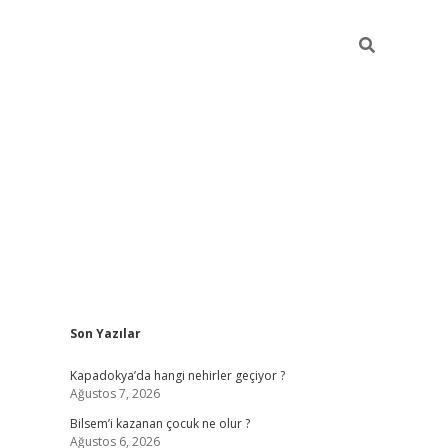
Sidebar
Son Yazılar
betci güncel
Kapadokya’da hangi nehirler geçiyor ?
Ağustos 7, 2026
Bilsem’i kazanan çocuk ne olur ?
Ağustos 6, 2026