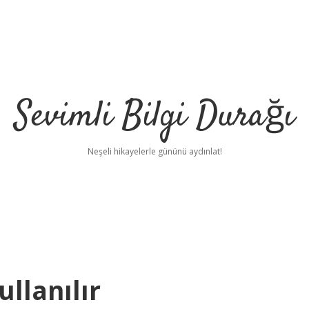
Sevimli Bilgi Durağı
Neşeli hikayelerle gününü aydınlat!
llanılır