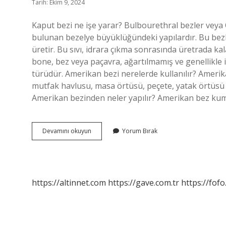
Tarih: Ekim 9, 2024
Kaput bezi ne işe yarar? Bulbourethral bezler veya 
bulunan bezelye büyüklüğündeki yapılardır. Bu bezle
üretir. Bu sıvı, idrara çıkma sonrasında üretrada kal
bone, bez veya paçavra, ağartılmamış ve genellik
türüdür. Amerikan bezi nerelerde kullanılır? Amerik
mutfak havlusu, masa örtüsü, peçete, yatak örtüsü ve 
Amerikan bezinden neler yapılır? Amerikan bez kum
Kaput
Devamını okuyun
Yorum Bırak
Bezi
Nerede
Kullanılır
https://altinnet.com
https://gave.com.tr
https://fofo