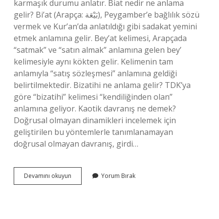
karmaşık durumu anlatır. Biat nedir ne anlama
gelir? Bi’at (Arapça: بَيْعَة), Peygamber’e bağlılık sözü
vermek ve Kur’an’da anlatıldığı gibi sadakat yemini
etmek anlamına gelir. Bey’at kelimesi, Arapçada
“satmak” ve “satın almak” anlamına gelen bey’
kelimesiyle aynı kökten gelir. Kelimenin tam
anlamıyla “satış sözleşmesi” anlamına geldiği
belirtilmektedir. Bizatihi ne anlama gelir? TDK’ya
göre “bizatihi” kelimesi “kendiliğinden olan”
anlamına geliyor. Kaotik davranış ne demek?
Doğrusal olmayan dinamikleri incelemek için
geliştirilen bu yöntemlerle tanımlanamayan
doğrusal olmayan davranış, girdi…
Biçtik
Devamını okuyun
Yorum Bırak
Ne
Anlama
Gelir