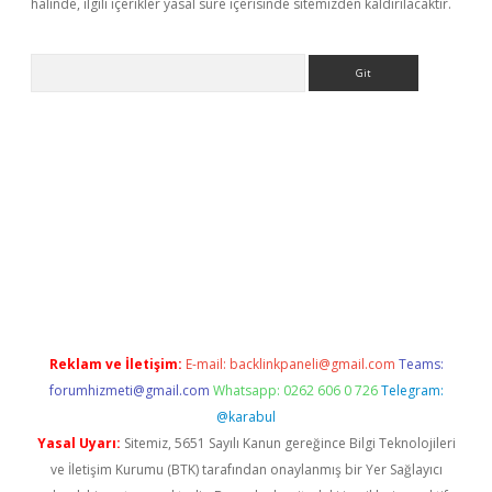
halinde, ilgili içerikler yasal süre içerisinde sitemizden kaldırılacaktır.
Arama
exper.xyz
Reklam ve İletişim:
E-mail:
backlinkpaneli@gmail.com
Teams:
forumhizmeti@gmail.com
Whatsapp: 0262 606 0 726
Telegram:
@karabul
Yasal Uyarı:
Sitemiz, 5651 Sayılı Kanun gereğince Bilgi Teknolojileri
ve İletişim Kurumu (BTK) tarafından onaylanmış bir Yer Sağlayıcı