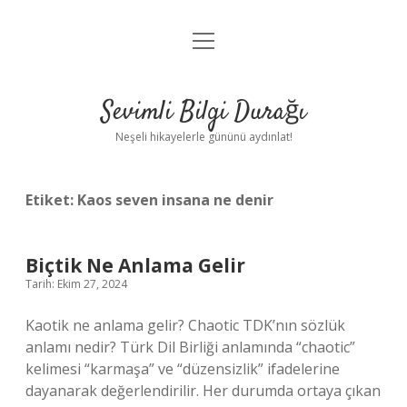
menüyü
Anasayfa
aç
Gizlilik Politikası
Sevimli Bilgi Durağı
Yasal Uyarı
Neşeli hikayelerle gününü aydınlat!
Hakkımızda
Etiket:
Kaos seven insana ne denir
Biçtik Ne Anlama Gelir
Tarih: Ekim 27, 2024
Kaotik ne anlama gelir? Chaotic TDK’nın sözlük
anlamı nedir? Türk Dil Birliği anlamında “chaotic”
kelimesi “karmaşa” ve “düzensizlik” ifadelerine
dayanarak değerlendirilir. Her durumda ortaya çıkan