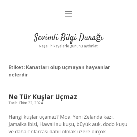
menüyü
Anasayfa
aç
Gizlilik Politikası
Sevimli Bilgi Durağı
Yasal Uyarı
Neşeli hikayelerle gününü aydınlat!
Hakkımızda
Etiket:
Kanatları olup uçmayan hayvanlar
nelerdir
Ne Tür Kuşlar Uçmaz
Tarih: Ekim 22, 2024
Hangi kuşlar uçamaz? Moa, Yeni Zelanda kazı,
Jamaika ibisi, Hawaii su kuşu, büyük auk, dodo kuşu
ve daha onlarcası dahil olmak üzere birçok