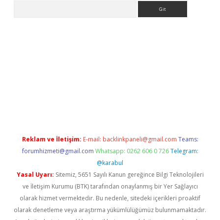
Arama
betexper.xyz
Reklam ve İletişim:
E-mail:
backlinkpaneli@gmail.com
Teams:
forumhizmeti@gmail.com
Whatsapp: 0262 606 0 726
Telegram:
@karabul
Yasal Uyarı:
Sitemiz, 5651 Sayılı Kanun gereğince Bilgi Teknolojileri
ve İletişim Kurumu (BTK) tarafından onaylanmış bir Yer Sağlayıcı
olarak hizmet vermektedir. Bu nedenle, sitedeki içerikleri proaktif
olarak denetleme veya araştırma yükümlülüğümüz bulunmamaktadır.