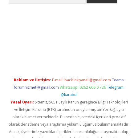
exper.xyz
Reklam ve İletişim:
E-mail:
backlinkpaneli@gmail.com
Teams:
forumhizmeti@gmail.com
Whatsapp: 0262 606 0 726
Telegram:
@karabul
Yasal Uyarı:
Sitemiz, 5651 Sayılı Kanun gereğince Bilgi Teknolojileri
ve İletişim Kurumu (BTK) tarafından onaylanmış bir Yer Sağlayıcı
olarak hizmet vermektedir. Bu nedenle, sitedeki içerikleri proaktif
olarak denetleme veya araştırma yükümlülüğümüz bulunmamaktadır.
Ancak, üyelerimiz yazdıkları içeriklerin sorumluluğunu taşımakta olup,