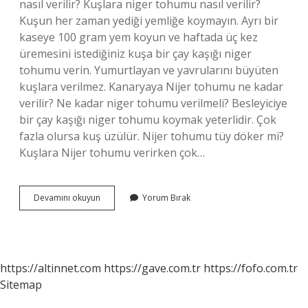
nasıl verilir? Kuşlara niger tohumu nasıl verilir?
Kuşun her zaman yediği yemliğe koymayın. Ayrı bir
kaseye 100 gram yem koyun ve haftada üç kez
üremesini istediğiniz kuşa bir çay kaşığı niger
tohumu verin. Yumurtlayan ve yavrularını büyüten
kuşlara verilmez. Kanaryaya Nijer tohumu ne kadar
verilir? Ne kadar niger tohumu verilmeli? Besleyiciye
bir çay kaşığı niger tohumu koymak yeterlidir. Çok
fazla olursa kuş üzülür. Nijer tohumu tüy döker mi?
Kuşlara Nijer tohumu verirken çok…
Nijer
Devamını okuyun
Yorum Bırak
Tohumu
Ne
Kadar
Verilmeli
https://altinnet.com
https://gave.com.tr
https://fofo.com.tr
Sitemap