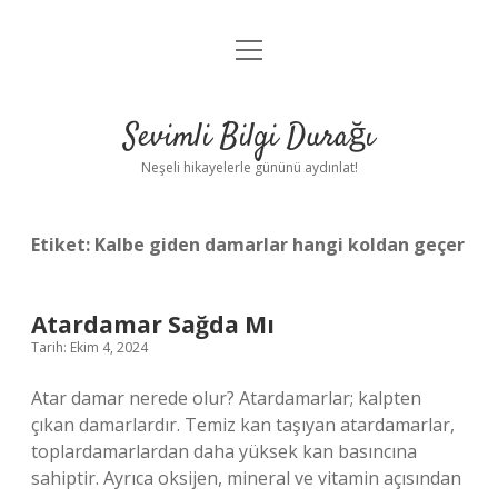
menüyü
Anasayfa
aç
Gizlilik Politikası
Sevimli Bilgi Durağı
Yasal Uyarı
Neşeli hikayelerle gününü aydınlat!
Hakkımızda
Etiket:
Kalbe giden damarlar hangi koldan geçer
Atardamar Sağda Mı
Tarih: Ekim 4, 2024
Atar damar nerede olur? Atardamarlar; kalpten
çıkan damarlardır. Temiz kan taşıyan atardamarlar,
toplardamarlardan daha yüksek kan basıncına
sahiptir. Ayrıca oksijen, mineral ve vitamin açısından