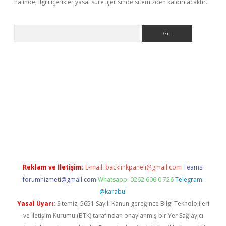
halinde, ilgili içerikler yasal süre içerisinde sitemizden kaldırılacaktır.
Arama
exper.xyz
Reklam ve İletişim:
E-mail:
backlinkpaneli@gmail.com
Teams:
forumhizmeti@gmail.com
Whatsapp: 0262 606 0 726
Telegram:
@karabul
Yasal Uyarı:
Sitemiz, 5651 Sayılı Kanun gereğince Bilgi Teknolojileri
ve İletişim Kurumu (BTK) tarafından onaylanmış bir Yer Sağlayıcı