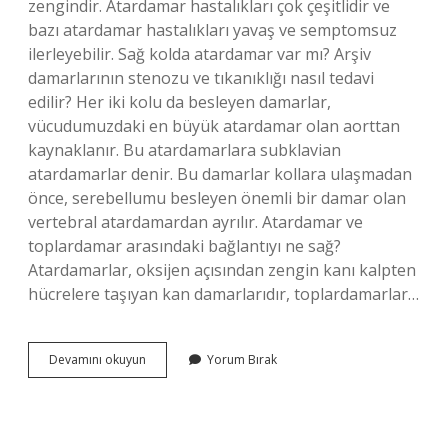
zengindir. Atardamar hastalıkları çok çeşitlidir ve
bazı atardamar hastalıkları yavaş ve semptomsuz
ilerleyebilir. Sağ kolda atardamar var mı? Arşiv
damarlarının stenozu ve tıkanıklığı nasıl tedavi
edilir? Her iki kolu da besleyen damarlar,
vücudumuzdaki en büyük atardamar olan aorttan
kaynaklanır. Bu atardamarlara subklavian
atardamarlar denir. Bu damarlar kollara ulaşmadan
önce, serebellumu besleyen önemli bir damar olan
vertebral atardamardan ayrılır. Atardamar ve
toplardamar arasındaki bağlantıyı ne sağ?
Atardamarlar, oksijen açısından zengin kanı kalpten
hücrelere taşıyan kan damarlarıdır, toplardamarlar…
Atardamar
Devamını okuyun
Yorum Bırak
Sağda
Mı