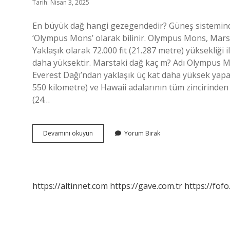
Tarih: Nisan 3, 2025
En büyük dağ hangi gezegendedir? Güneş sistemindek
‘Olympus Mons’ olarak bilinir. Olympus Mons, Mars’
Yaklaşık olarak 72.000 fit (21.287 metre) yüksekliği
daha yüksektir. Marstaki dağ kaç m? Adı Olympus Mo
Everest Dağı’ndan yaklaşık üç kat daha yüksek yapar
550 kilometre) ve Hawaii adalarının tüm zincirinden
(24…
En
Devamını okuyun
Yorum Bırak
Büyük
Dağ
Hangi
Gezegendir
https://altinnet.com
https://gave.com.tr
https://fofo