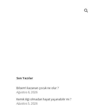
Sidebar
Son Yazılar
betci güncel giriş
betexper.xy
Bilsem’i kazanan çocuk ne olur ?
Ağustos 6, 2026
Kemik iliği olmadan hayat yaşanabilir mi ?
Ağustos 5, 2026