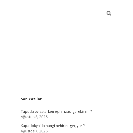
Sidebar
Son Yazılar
betci güncel giriş
betexper.xy
Tapuda ev satarken eşin rızası gerekir mi ?
Ağustos 8, 2026
Kapadokya’da hangi nehirler geçiyor ?
Ağustos 7, 2026