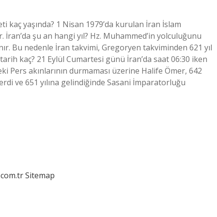
eti kaç yaşında? 1 Nisan 1979’da kurulan İran İslam
r. İran’da şu an hangi yıl? Hz. Muhammed’in yolculuğunu
anır. Bu nedenle İran takvimi, Gregoryen takviminden 621 yıl
i tarih kaç? 21 Eylül Cumartesi günü İran’da saat 06:30 iken
edeki Pers akınlarının durmaması üzerine Halife Ömer, 642
erdi ve 651 yılına gelindiğinde Sasani İmparatorluğu
.com.tr
Sitemap