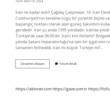
Tarih: Ekim 10, 2024
İran ne kadar eski? Çağdaş Çalışmalar, 10. İran Devl
Cumhuriyeti’nin kendine özgü bir yönetim biçimi va
başlangıç ​​noktası olarak alan güneş takvimini kull
geridedir. İran şu anda 1395 yılındadır. İran’da şimd
Türkiye’de saat 06:00’dır. İran’ı kim fethetti? Bölg
yılında Sasani İmparatorluğu’na tam bir işgal emri v
tamamen fethedildi. İran mı büyük Türkiye mi?…
İRan
Devamını okuyun
Yorum Bırak
Kaç
Yaşında
https://altinnet.com
https://gave.com.tr
https://fofo