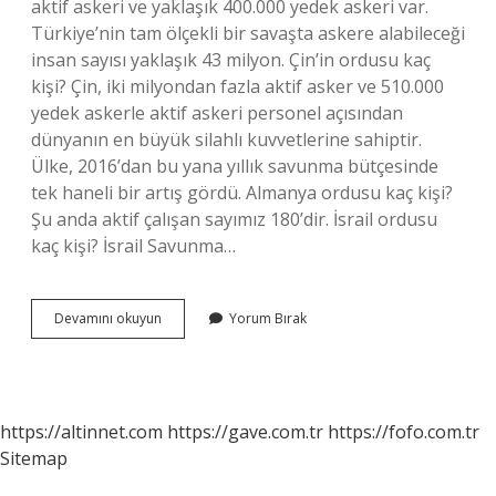
aktif askeri ve yaklaşık 400.000 yedek askeri var.
Türkiye’nin tam ölçekli bir savaşta askere alabileceği
insan sayısı yaklaşık 43 milyon. Çin’in ordusu kaç
kişi? Çin, iki milyondan fazla aktif asker ve 510.000
yedek askerle aktif askeri personel açısından
dünyanın en büyük silahlı kuvvetlerine sahiptir.
Ülke, 2016’dan bu yana yıllık savunma bütçesinde
tek haneli bir artış gördü. Almanya ordusu kaç kişi?
Şu anda aktif çalışan sayımız 180’dir. İsrail ordusu
kaç kişi? İsrail Savunma…
Abd
Devamını okuyun
Yorum Bırak
Ordusu
Kaç
Kişi
https://altinnet.com
https://gave.com.tr
https://fofo.com.tr
Sitemap