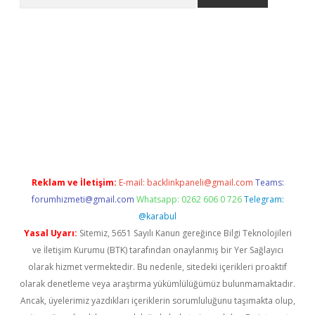
exper.xyz
Reklam ve İletişim:
E-mail:
backlinkpaneli@gmail.com
Teams:
forumhizmeti@gmail.com
Whatsapp: 0262 606 0 726
Telegram:
@karabul
Yasal Uyarı:
Sitemiz, 5651 Sayılı Kanun gereğince Bilgi Teknolojileri
ve İletişim Kurumu (BTK) tarafından onaylanmış bir Yer Sağlayıcı
olarak hizmet vermektedir. Bu nedenle, sitedeki içerikleri proaktif
olarak denetleme veya araştırma yükümlülüğümüz bulunmamaktadır.
Ancak, üyelerimiz yazdıkları içeriklerin sorumluluğunu taşımakta olup,