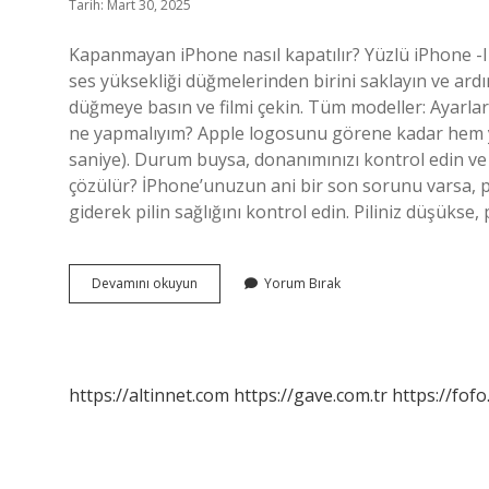
Tarih: Mart 30, 2025
Kapanmayan iPhone nasıl kapatılır? Yüzlü iPhone 
ses yüksekliği düğmelerinden birini saklayın ve ard
düğmeye basın ve filmi çekin. Tüm modeller: Ayarla
ne yapmalıyım? Apple logosunu görene kadar hem y
saniye). Durum buysa, donanımınızı kontrol edin v
çözülür? İPhone’unuzun ani bir son sorunu varsa, pi
giderek pilin sağlığını kontrol edin. Piliniz düşükse,
Iphone
Devamını okuyun
Yorum Bırak
Kapanmıyor
Ne
Yapmalıyım
https://altinnet.com
https://gave.com.tr
https://fofo