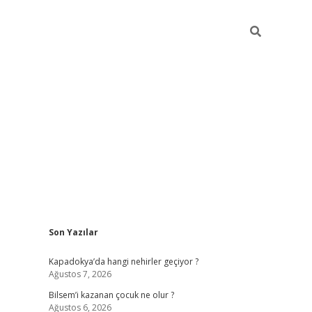
Sidebar
Son Yazılar
betci güncel giriş
betexper.xyz
Kapadokya’da hangi nehirler geçiyor ?
Ağustos 7, 2026
Bilsem’i kazanan çocuk ne olur ?
Ağustos 6, 2026