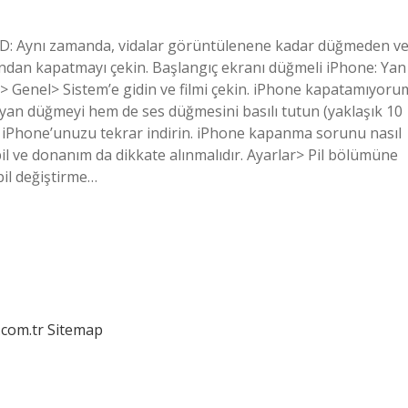
-ID: Aynı zamanda, vidalar görüntülenene kadar düğmeden v
ından kapatmayı çekin. Başlangıç ​​ekranı düğmeli iPhone: Yan
r> Genel> Sistem’e gidin ve filmi çekin. iPhone kapatamıyoru
an düğmeyi hem de ses düğmesini basılı tutun (yaklaşık 10
e iPhone’unuzu tekrar indirin. iPhone kapanma sorunu nasıl
l ve donanım da dikkate alınmalıdır. Ayarlar> Pil bölümüne
 pil değiştirme…
.com.tr
Sitemap