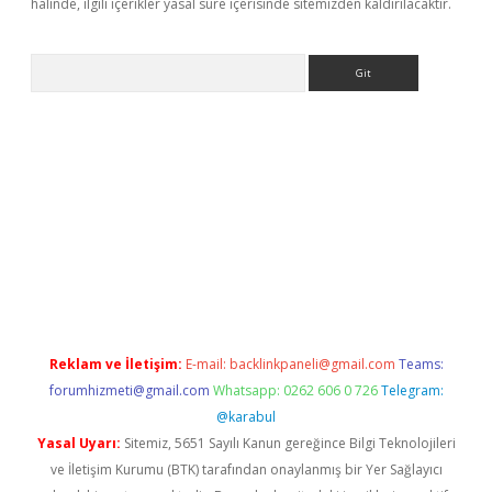
halinde, ilgili içerikler yasal süre içerisinde sitemizden kaldırılacaktır.
Arama
exper.xyz
Reklam ve İletişim:
E-mail:
backlinkpaneli@gmail.com
Teams:
forumhizmeti@gmail.com
Whatsapp: 0262 606 0 726
Telegram:
@karabul
Yasal Uyarı:
Sitemiz, 5651 Sayılı Kanun gereğince Bilgi Teknolojileri
ve İletişim Kurumu (BTK) tarafından onaylanmış bir Yer Sağlayıcı