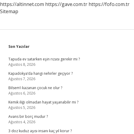
Kitap
https://altinnet.com
https://gave.com.tr
https://fofo.com.tr
Arasindaki
Sitemap
Fark
Nedir
Sidebar
Son Yazılar
Tapuda ev satarken eşin rızası gerekir mi ?
Ağustos 8, 2026
Kapadokya’da hangi nehirler geçiyor ?
Ağustos 7, 2026
Bilsem’i kazanan çocuk ne olur ?
Ağustos 6, 2026
Kemik iliği olmadan hayat yaşanabilir mi ?
Ağustos 5, 2026
Avans bir borç mudur ?
Ağustos 4, 2026
3 doz kuduz aşısı insanı kaç yıl korur ?