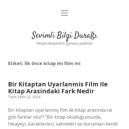
menüyü
Anasayfa
aç
Gizlilik Politikası
Sevimli Bilgi Durağı
Yasal Uyarı
Neşeli hikayelerle gününü aydınlat!
Hakkımızda
Etiket:
İlk önce kitap mı film mi
Bir Kitaptan Uyarlanmis Film Ile
Kitap Arasindaki Fark Nedir
Tarih: Ekim 22, 2024
Bir kitaptan uyarlanmış film ile kitap arasında ne
gibi farklar olur? “Bir kitap okuduğumuzda,
hikayeyi, karakterleri, sahneleri ve durumları kendi