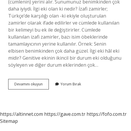
(cümlenin) yerini alır. Sunumunuz benimkinden çok
daha iyiydi. İlgi eki olan ki nedir? İzafi zamirler;
Türkçe’de karşılığı olan -ki ekiyle oluşturulan
zamirler olarak ifade edilirler ve cümlede kullanılan
bir kelimeyi bu ek ile değiştirirler. Cümlede
kullanılan izafi zamirler, bazı isim öbeklerinde
tamamlayıcının yerine kullanılır. Örnek: Senin
elbisen benimkinden çok daha güzel. İlgi eki hâl eki
midir? Genitive ekinin ikincil bir durum eki olduğunu
söyleyen ve diğer durum eklerinden çok…
Ilgi
Devamını okuyun
Yorum Bırak
Eki
Nedir
Örnek
https://altinnet.com
https://gave.com.tr
https://fofo.com.tr
Sitemap