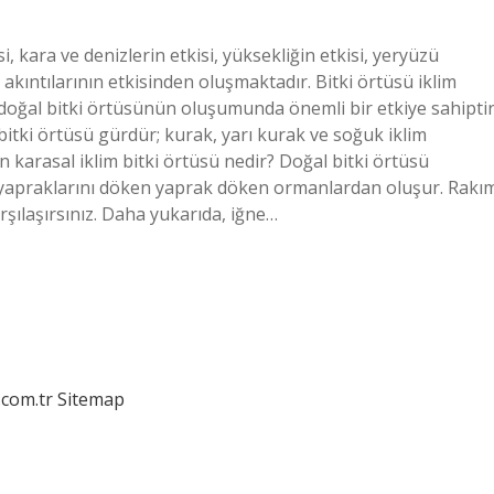
i, kara ve denizlerin etkisi, yüksekliğin etkisi, yeryüzü
s akıntılarının etkisinden oluşmaktadır. Bitki örtüsü iklim
lar doğal bitki örtüsünün oluşumunda önemli bir etkiye sahiptir
itki örtüsü gürdür; kurak, yarı kurak ve soğuk iklim
an karasal iklim bitki örtüsü nedir? Doğal bitki örtüsü
e yapraklarını döken yaprak döken ormanlardan oluşur. Rakı
rşılaşırsınız. Daha yukarıda, iğne…
.com.tr
Sitemap