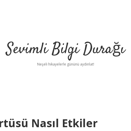
Sevimli Bilgi Durağı
Neşeli hikayelerle gününü aydınlat!
rtüsü Nasıl Etkiler