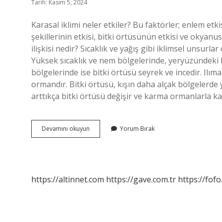
Tarih: Kasım 5, 2024
Karasal iklimi neler etkiler? Bu faktörler; enlem etkis
şekillerinin etkisi, bitki örtüsünün etkisi ve okyanu
ilişkisi nedir? Sıcaklık ve yağış gibi iklimsel unsur
Yüksek sıcaklık ve nem bölgelerinde, yeryüzündeki b
bölgelerinde ise bitki örtüsü seyrek ve incedir. Ilım
ormandır. Bitki örtüsü, kışın daha alçak bölgelerd
arttıkça bitki örtüsü değişir ve karma ormanlarla ka
Karasal
Devamını okuyun
Yorum Bırak
Iklim
Bitki
Örtüsü
Nasıl
Etkiler
https://altinnet.com
https://gave.com.tr
https://fofo