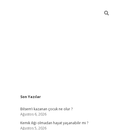
Sidebar
Son Yazılar
betci güncel giriş
betexper.xyz
Bilsem’i kazanan çocuk ne olur ?
Ağustos 6, 2026
Kemik iliği olmadan hayat yaşanabilir mi ?
Ağustos 5, 2026