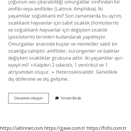
çoğunun ses çıkarabildiği omurgalılar sınıfından bir
amfibi veya amfibiler (Latince: Amphibia). İki
yaşamlılar soğukkanlı mı? Son zamanlarda bu ayrım,
sıcakkanlı hayvanlar için sabit sıcaklık (homoiterm)
ve soğukkanlı hayvanlar için değişken sıcaklık
(poicloterm) terimleri kullanılarak yapılmıştır.
Omurgalılar arasında kuşlar ve memeliler sabit bir
sıcaklığa sahiptir; amfibiler, sürüngenler ve balıklar
değişken sıcaklıklar grubuna aittir. İki yaşamlılar ayrı
eşeyli mi? ➢Kalpleri 2 odacıklı, 1 ventrikül ve 1
atriyumdan oluşur. ➢ Heteroseksüeldir. Genellikle
dış döllenme ve dış gelişme…
İKi
Devamını okuyun
Yorum Bırak
Yaşamlılar
Pullu
Mu
https://altinnet.com
https://gave.com.tr
https://fofo.com.tr