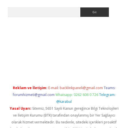
Arama
texper.xyz
Reklam ve İletişim:
E-mail:
backlinkpaneli@gmail.com
Teams:
forumhizmeti@gmail.com
Whatsapp: 0262 606 0 726
Telegram:
@karabul
Yasal Uyarı:
Sitemiz, 5651 Sayılı Kanun gereğince Bilgi Teknolojileri
ve İletişim Kurumu (BTK) tarafından onaylanmış bir Yer Sağlayıcı
olarak hizmet vermektedir. Bu nedenle, sitedeki içerikleri proaktif