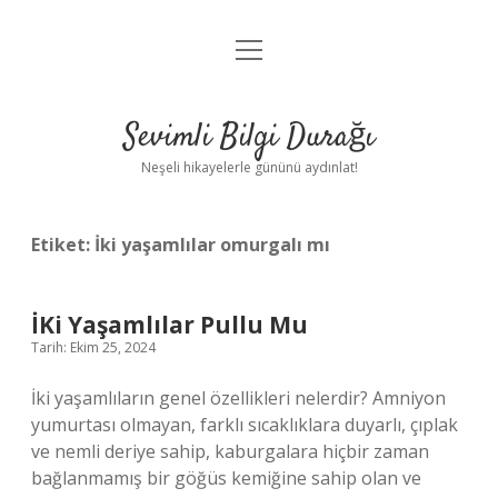
menüyü
Anasayfa
aç
Gizlilik Politikası
Sevimli Bilgi Durağı
Yasal Uyarı
Neşeli hikayelerle gününü aydınlat!
Hakkımızda
Etiket:
İki yaşamlılar omurgalı mı
İKi Yaşamlılar Pullu Mu
Tarih: Ekim 25, 2024
İki yaşamlıların genel özellikleri nelerdir? Amniyon
yumurtası olmayan, farklı sıcaklıklara duyarlı, çıplak
ve nemli deriye sahip, kaburgalara hiçbir zaman
bağlanmamış bir göğüs kemiğine sahip olan ve