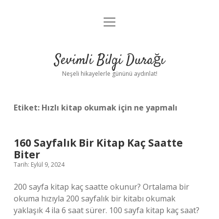
menüyü
Anasayfa
aç
Gizlilik Politikası
Sevimli Bilgi Durağı
Yasal Uyarı
Neşeli hikayelerle gününü aydınlat!
Hakkımızda
Etiket:
Hızlı kitap okumak için ne yapmalı
160 Sayfalık Bir Kitap Kaç Saatte
Biter
Tarih: Eylül 9, 2024
200 sayfa kitap kaç saatte okunur? Ortalama bir
okuma hızıyla 200 sayfalık bir kitabı okumak
yaklaşık 4 ila 6 saat sürer. 100 sayfa kitap kaç saat?