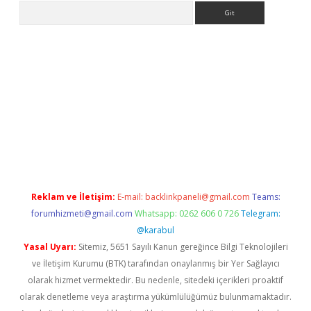
Arama
exper.xyz
Reklam ve İletişim:
E-mail:
backlinkpaneli@gmail.com
Teams:
forumhizmeti@gmail.com
Whatsapp: 0262 606 0 726
Telegram:
@karabul
Yasal Uyarı:
Sitemiz, 5651 Sayılı Kanun gereğince Bilgi Teknolojileri
ve İletişim Kurumu (BTK) tarafından onaylanmış bir Yer Sağlayıcı
olarak hizmet vermektedir. Bu nedenle, sitedeki içerikleri proaktif
olarak denetleme veya araştırma yükümlülüğümüz bulunmamaktadır.