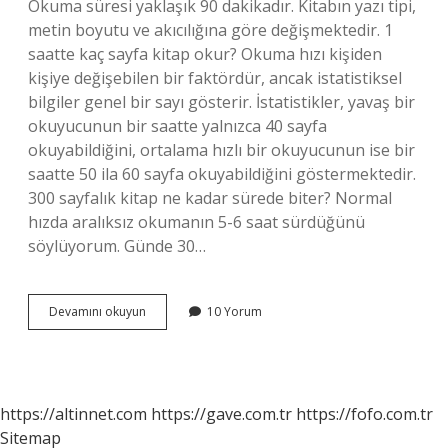
Okuma süresi yaklaşık 90 dakikadır. Kitabın yazı tipi,
metin boyutu ve akıcılığına göre değişmektedir. 1
saatte kaç sayfa kitap okur? Okuma hızı kişiden
kişiye değişebilen bir faktördür, ancak istatistiksel
bilgiler genel bir sayı gösterir. İstatistikler, yavaş bir
okuyucunun bir saatte yalnızca 40 sayfa
okuyabildiğini, ortalama hızlı bir okuyucunun ise bir
saatte 50 ila 60 sayfa okuyabildiğini göstermektedir.
300 sayfalık kitap ne kadar sürede biter? Normal
hızda aralıksız okumanın 5-6 saat sürdüğünü
söylüyorum. Günde 30…
160
Devamını okuyun
10 Yorum
Sayfalık
Bir
Kitap
Kaç
Saatte
https://altinnet.com
https://gave.com.tr
https://fofo.com.tr
Biter
Sitemap