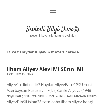
menüyü
Anasayfa
aç
Gizlilik Politikası
Sevimli Bilgi Durağı
Yasal Uyarı
Neşeli hikayelerle gününü aydınlat!
Hakkımızda
Etiket:
Haydar Aliyevin mezarı nerede
Ilham Aliyev Alevi Mi Sünni Mi
Tarih: Ekim 15, 2024
Aliyev’in dini nedir? Haydar AliyevPartiCPSU Yeni
Azerbaycan PartisiEvlilik(ler)Zarife Aliyeva (1948
doğumlu; 1985’te öldü)Çocuk(lar)Sevil Aliyeva İlham
AliyevDinŞii İslam38 satır daha İlham Aliyev hangi