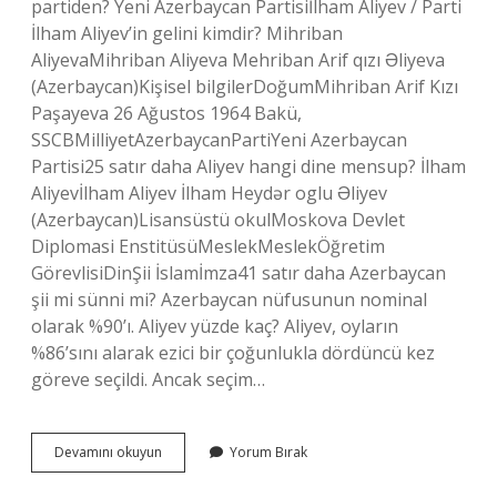
partiden? Yeni Azerbaycan Partisiİlham Aliyev / Parti
İlham Aliyev’in gelini kimdir? Mihriban
AliyevaMihriban Aliyeva Mehriban Arif qızı Əliyeva
(Azerbaycan)Kişisel bilgilerDoğumMihriban Arif Kızı
Paşayeva 26 Ağustos 1964 Bakü,
SSCBMilliyetAzerbaycanPartiYeni Azerbaycan
Partisi25 satır daha Aliyev hangi dine mensup? İlham
Aliyevİlham Aliyev İlham Heydər oglu Əliyev
(Azerbaycan)Lisansüstü okulMoskova Devlet
Diplomasi EnstitüsüMeslekMeslekÖğretim
GörevlisiDinŞii İslamİmza41 satır daha Azerbaycan
şii mi sünni mi? Azerbaycan nüfusunun nominal
olarak %90’ı. Aliyev yüzde kaç? Aliyev, oyların
%86’sını alarak ezici bir çoğunlukla dördüncü kez
göreve seçildi. Ancak seçim…
Ilham
Devamını okuyun
Yorum Bırak
Aliyev
Alevi