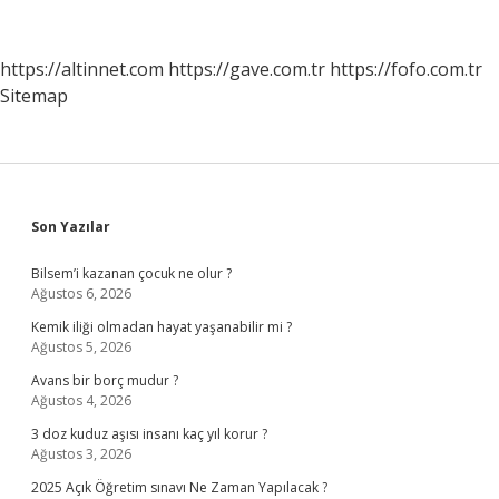
Mi
Sünni
Mi
https://altinnet.com
https://gave.com.tr
https://fofo.com.tr
Sitemap
Sidebar
Son Yazılar
Bilsem’i kazanan çocuk ne olur ?
Ağustos 6, 2026
Kemik iliği olmadan hayat yaşanabilir mi ?
Ağustos 5, 2026
Avans bir borç mudur ?
Ağustos 4, 2026
3 doz kuduz aşısı insanı kaç yıl korur ?
Ağustos 3, 2026
2025 Açık Öğretim sınavı Ne Zaman Yapılacak ?