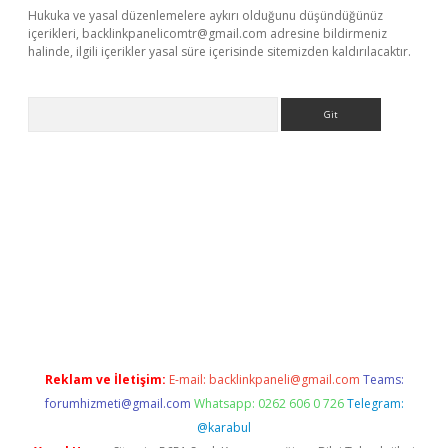
Hukuka ve yasal düzenlemelere aykırı olduğunu düşündüğünüz
içerikleri,
backlinkpanelicomtr@gmail.com
adresine bildirmeniz
halinde, ilgili içerikler yasal süre içerisinde sitemizden kaldırılacaktır.
Arama
exper.xyz
Reklam ve İletişim:
E-mail:
backlinkpaneli@gmail.com
Teams:
forumhizmeti@gmail.com
Whatsapp: 0262 606 0 726
Telegram:
@karabul