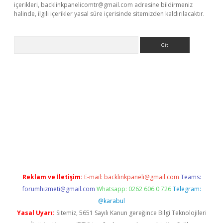
içerikleri,
backlinkpanelicomtr@gmail.com
adresine bildirmeniz
halinde, ilgili içerikler yasal süre içerisinde sitemizden kaldırılacaktır.
Arama
exper.xyz
Reklam ve İletişim:
E-mail:
backlinkpaneli@gmail.com
Teams:
forumhizmeti@gmail.com
Whatsapp: 0262 606 0 726
Telegram:
@karabul
Yasal Uyarı:
Sitemiz, 5651 Sayılı Kanun gereğince Bilgi Teknolojileri