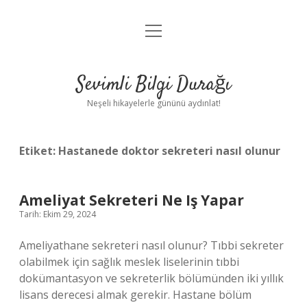
menüyü
Anasayfa
aç
Gizlilik Politikası
Sevimli Bilgi Durağı
Yasal Uyarı
Neşeli hikayelerle gününü aydınlat!
Hakkımızda
Etiket:
Hastanede doktor sekreteri nasıl olunur
Ameliyat Sekreteri Ne Iş Yapar
Tarih: Ekim 29, 2024
Ameliyathane sekreteri nasıl olunur? Tıbbi sekreter
olabilmek için sağlık meslek liselerinin tıbbi
dokümantasyon ve sekreterlik bölümünden iki yıllık
lisans derecesi almak gerekir. Hastane bölüm