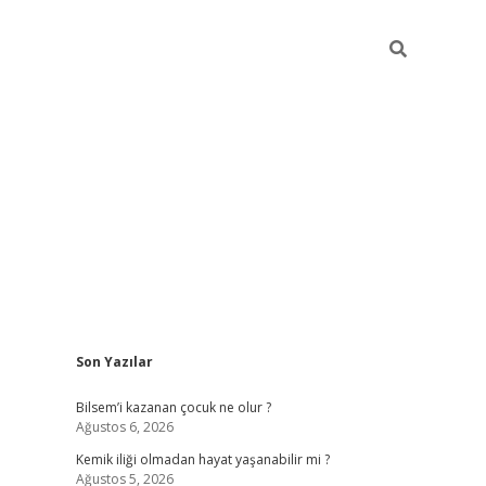
Sidebar
Son Yazılar
betci güncel giriş
betexper.x
Bilsem’i kazanan çocuk ne olur ?
Ağustos 6, 2026
Kemik iliği olmadan hayat yaşanabilir mi ?
Ağustos 5, 2026