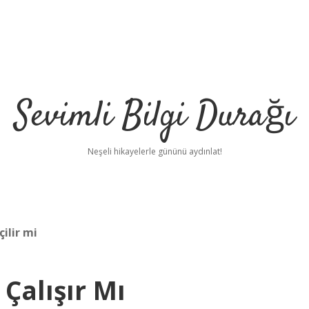
Sevimli Bilgi Durağı
Neşeli hikayelerle gününü aydınlat!
ilir mi
Çalışır Mı