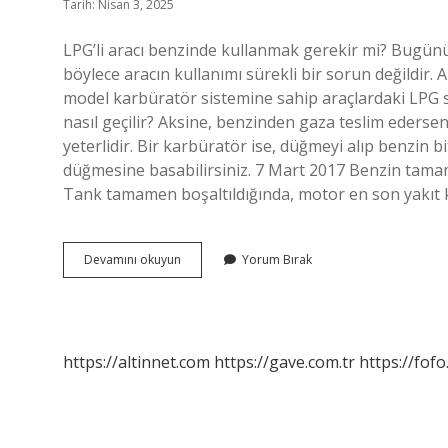
Tarih: Nisan 3, 2025
LPG’li aracı benzinde kullanmak gerekir mi? Bugünün 
böylece aracın kullanımı sürekli bir sorun değildir. A
model karbüratör sistemine sahip araçlardaki LPG si
nasıl geçilir? Aksine, benzinden gaza teslim ederse
yeterlidir. Bir karbüratör ise, düğmeyi alıp benzin b
düğmesine basabilirsiniz. 7 Mart 2017 Benzin tamame
Tank tamamen boşaltıldığında, motor en son yakıt k
Lpg
Devamını okuyun
Yorum Bırak
Benzin
Olmadan
Çalışır
Mı
https://altinnet.com
https://gave.com.tr
https://fofo