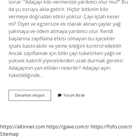
sorar: “Adaçayı kilo vermenize yardımcı olur mu?” Bu
da şu soruyu akla getirir. Hiçbir bitkinin kilo
vermeye doğrudan etkisi yoktur. Çayı iştah keser
mi? Diyet ve egzersize ek olarak alınan çaylar yağ
yakmaya ve ödem atmaya yardımcı olur. Kendi
başlarına zayıflama etkisi olmayan bu içecekler
iştahı bastırabilir ve yeme isteğini kontrol edebilir.
Ancak zayıflamak için bitki çayı tüketirken yağlı ve
yüksek kalorili yiyeceklerden uzak durmak gerekir.
Adaçayının yan etkileri nelerdir? Adaçayı aşırı
tüketildiğinde…
Ada
Devamını okuyun
Yorum Bırak
Çayı
Iştah
Keser
Mi
https://altinnet.com
https://gave.com.tr
https://fofo.com.tr
Sitemap