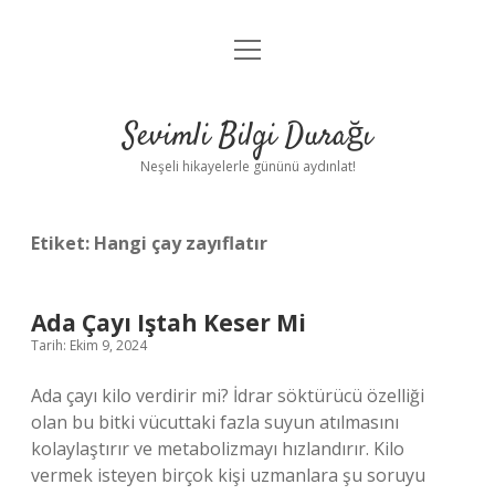
menüyü
Anasayfa
aç
Gizlilik Politikası
Sevimli Bilgi Durağı
Yasal Uyarı
Neşeli hikayelerle gününü aydınlat!
Hakkımızda
Etiket:
Hangi çay zayıflatır
Ada Çayı Iştah Keser Mi
Tarih: Ekim 9, 2024
Ada çayı kilo verdirir mi? İdrar söktürücü özelliği
olan bu bitki vücuttaki fazla suyun atılmasını
kolaylaştırır ve metabolizmayı hızlandırır. Kilo
vermek isteyen birçok kişi uzmanlara şu soruyu