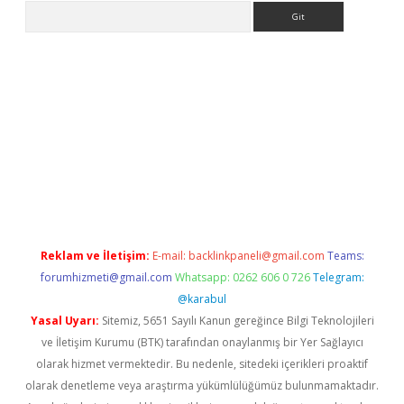
Arama
exper.xyz
Reklam ve İletişim:
E-mail:
backlinkpaneli@gmail.com
Teams:
forumhizmeti@gmail.com
Whatsapp: 0262 606 0 726
Telegram:
@karabul
Yasal Uyarı:
Sitemiz, 5651 Sayılı Kanun gereğince Bilgi Teknolojileri
ve İletişim Kurumu (BTK) tarafından onaylanmış bir Yer Sağlayıcı
olarak hizmet vermektedir. Bu nedenle, sitedeki içerikleri proaktif
olarak denetleme veya araştırma yükümlülüğümüz bulunmamaktadır.