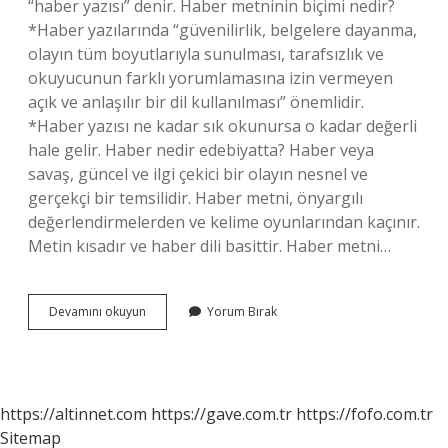
“haber yazısı” denir. Haber metninin biçimi nedir?
*Haber yazılarında “güvenilirlik, belgelere dayanma,
olayın tüm boyutlarıyla sunulması, tarafsızlık ve
okuyucunun farklı yorumlamasına izin vermeyen
açık ve anlaşılır bir dil kullanılması” önemlidir.
*Haber yazısı ne kadar sık ​​okunursa o kadar değerli
hale gelir. Haber nedir edebiyatta? Haber veya
savaş, güncel ve ilgi çekici bir olayın nesnel ve
gerçekçi bir temsilidir. Haber metni, önyargılı
değerlendirmelerden ve kelime oyunlarından kaçınır.
Metin kısadır ve haber dili basittir. Haber metni…
Haber
Devamını okuyun
Yorum Bırak
Metni
Türü
Nedir
https://altinnet.com
https://gave.com.tr
https://fofo.com.tr
Sitemap