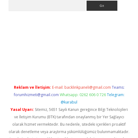
Arama
exper.xyz
Reklam ve İletişim:
E-mail:
backlinkpaneli@gmail.com
Teams:
forumhizmeti@gmail.com
Whatsapp: 0262 606 0 726
Telegram:
@karabul
Yasal Uyarı:
Sitemiz, 5651 Sayılı Kanun gereğince Bilgi Teknolojileri
ve İletişim Kurumu (BTK) tarafından onaylanmış bir Yer Sağlayıcı
olarak hizmet vermektedir. Bu nedenle, sitedeki içerikleri proaktif
olarak denetleme veya araştırma yükümlülüğümüz bulunmamaktadır.