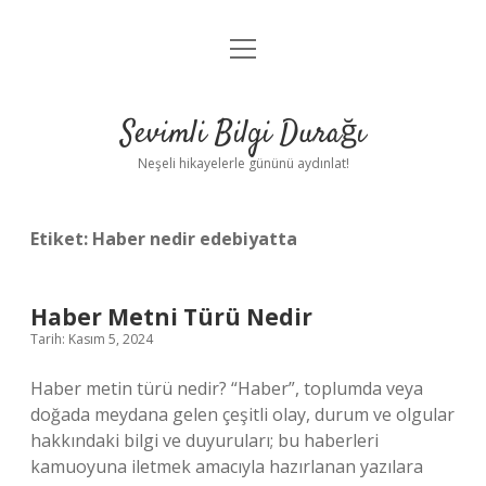
menüyü
Anasayfa
aç
Gizlilik Politikası
Sevimli Bilgi Durağı
Yasal Uyarı
Neşeli hikayelerle gününü aydınlat!
Hakkımızda
Etiket:
Haber nedir edebiyatta
Haber Metni Türü Nedir
Tarih: Kasım 5, 2024
Haber metin türü nedir? “Haber”, toplumda veya
doğada meydana gelen çeşitli olay, durum ve olgular
hakkındaki bilgi ve duyuruları; bu haberleri
kamuoyuna iletmek amacıyla hazırlanan yazılara