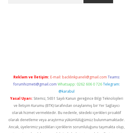
cel giriş
betexper.xyz
Reklam ve İletişim:
E-mail:
backlinkpaneli@gmail.com
Teams:
forumhizmeti@gmail.com
Whatsapp: 0262 606 0 726
Telegram:
@karabul
Yasal Uyarı:
Sitemiz, 5651 Sayılı Kanun gereğince Bilgi Teknolojileri
ve İletişim Kurumu (BTK) tarafından onaylanmış bir Yer Sağlayıcı
olarak hizmet vermektedir. Bu nedenle, sitedeki içerikleri proaktif
olarak denetleme veya araştırma yükümlülüğümüz bulunmamaktadır.
Ancak, üyelerimiz yazdıkları içeriklerin sorumluluğunu taşımakta olup,