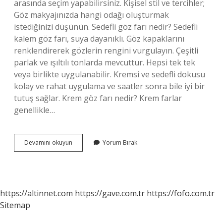
arasında seçim yapabilirsiniz. Kişisel stil ve tercihler;
Göz makyajınızda hangi odağı oluşturmak
istediğinizi düşünün. Sedefli göz farı nedir? Sedefli
kalem göz farı, suya dayanıklı. Göz kapaklarını
renklendirerek gözlerin rengini vurgulayın. Çeşitli
parlak ve ışıltılı tonlarda mevcuttur. Hepsi tek tek
veya birlikte uygulanabilir. Kremsi ve sedefli dokusu
kolay ve rahat uygulama ve saatler sonra bile iyi bir
tutuş sağlar. Krem göz farı nedir? Krem farlar
genellikle…
Göz
Devamını okuyun
Yorum Bırak
Farı
Çeşitleri
Nelerdir
https://altinnet.com
https://gave.com.tr
https://fofo.com.tr
Sitemap