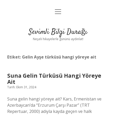
menüyü
Anasayfa
aç
Gizlilik Politikası
Sevimli Bilgi Durağı
Yasal Uyarı
Neşeli hikayelerle gününü aydınlat!
Hakkımızda
Etiket:
Gelin Ayşe türküsü hangi yöreye ait
Suna Gelin Türküsü Hangi Yöreye
Ait
Tarih: Ekim 31, 2024
Suna gelin hangi yöreye ait? Kars, Ermenistan ve
Azerbaycan’da “Erzurum Çarşı Pazar” (TRT
Repertuar, 2000) adıyla kayda geçen ve halk