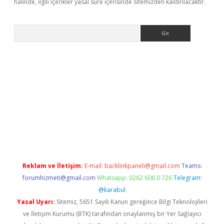
halinde, ilgili içerikler yasal süre içerisinde sitemizden kaldırılacaktır.
Arama
exper.xyz
Reklam ve İletişim:
E-mail:
backlinkpaneli@gmail.com
Teams:
forumhizmeti@gmail.com
Whatsapp: 0262 606 0 726
Telegram:
@karabul
Yasal Uyarı:
Sitemiz, 5651 Sayılı Kanun gereğince Bilgi Teknolojileri
ve İletişim Kurumu (BTK) tarafından onaylanmış bir Yer Sağlayıcı