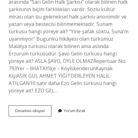
arasında “Sarı Gelin Halk Şarkısı” olarak bilinen halk
şarkısının biçim farklılıkları vardır. Sözlü kültür
mirası olan bu geleneksel halk şarkısı anonimdir ve
yazarı veya bestecisi bilinmemektedir. Sunam
türküsü hangi yöreye ait? “Yine şafak söktü, Suna’m
uyanmıyor” Bugünkü hikâyesi olan türkümüz
Malatya türküsü olarak bilinen ama aslında
Erzurum türküsüdür. Şavo Gelin türküsü hangi
yöreye ait? ASLA ŞAVO, ÖYLE OLMAZRepertuar No.
793Yer – İlHATAYİlçe – KöyİskenderunKaynak
KişiASIK GÜL AHMET YİĞİTDERLEYEN HALİL
ATILGAN10 satır daha Ezo Gelin türküsü hangi
yöreye ait? EZO GEL…
Suna
Devamını okuyun
Yorum Bırak
Gelin
Türküsü
Hangi
Yöreye