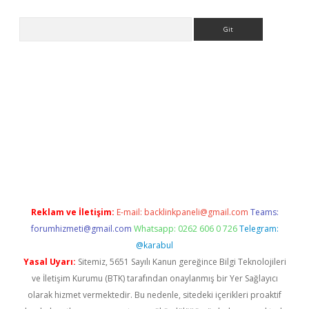
Arama
exper.xyz
Reklam ve İletişim:
E-mail:
backlinkpaneli@gmail.com
Teams:
forumhizmeti@gmail.com
Whatsapp: 0262 606 0 726
Telegram:
@karabul
Yasal Uyarı:
Sitemiz, 5651 Sayılı Kanun gereğince Bilgi Teknolojileri
ve İletişim Kurumu (BTK) tarafından onaylanmış bir Yer Sağlayıcı
olarak hizmet vermektedir. Bu nedenle, sitedeki içerikleri proaktif