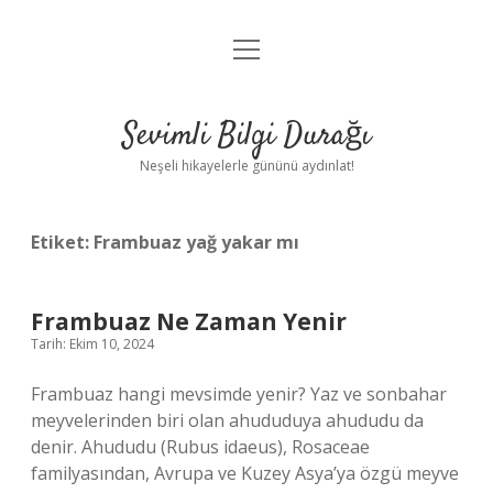
menüyü
Anasayfa
aç
Gizlilik Politikası
Sevimli Bilgi Durağı
Yasal Uyarı
Neşeli hikayelerle gününü aydınlat!
Hakkımızda
Etiket:
Frambuaz yağ yakar mı
Frambuaz Ne Zaman Yenir
Tarih: Ekim 10, 2024
Frambuaz hangi mevsimde yenir? Yaz ve sonbahar
meyvelerinden biri olan ahududuya ahududu da
denir. Ahududu (Rubus idaeus), Rosaceae
familyasından, Avrupa ve Kuzey Asya’ya özgü meyve