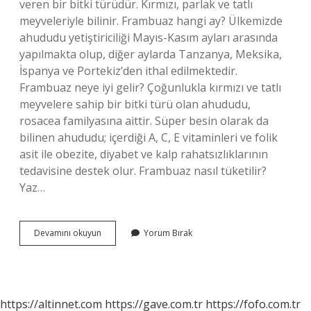
veren bir bitki türüdür. Kırmızı, parlak ve tatlı
meyveleriyle bilinir. Frambuaz hangi ay? Ülkemizde
ahududu yetiştiriciliği Mayıs-Kasım ayları arasında
yapılmakta olup, diğer aylarda Tanzanya, Meksika,
İspanya ve Portekiz’den ithal edilmektedir.
Frambuaz neye iyi gelir? Çoğunlukla kırmızı ve tatlı
meyvelere sahip bir bitki türü olan ahududu,
rosacea familyasına aittir. Süper besin olarak da
bilinen ahududu; içerdiği A, C, E vitaminleri ve folik
asit ile obezite, diyabet ve kalp rahatsızlıklarının
tedavisine destek olur. Frambuaz nasıl tüketilir?
Yaz…
Frambuaz
Devamını okuyun
Yorum Bırak
Ne
Zaman
Yenir
https://altinnet.com
https://gave.com.tr
https://fofo.com.tr