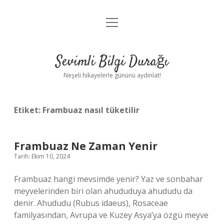
menüyü
Anasayfa
aç
Gizlilik Politikası
Sevimli Bilgi Durağı
Yasal Uyarı
Neşeli hikayelerle gününü aydınlat!
Hakkımızda
Etiket:
Frambuaz nasıl tüketilir
Frambuaz Ne Zaman Yenir
Tarih: Ekim 10, 2024
Frambuaz hangi mevsimde yenir? Yaz ve sonbahar
meyvelerinden biri olan ahududuya ahududu da
denir. Ahududu (Rubus idaeus), Rosaceae
familyasından, Avrupa ve Kuzey Asya’ya özgü meyve