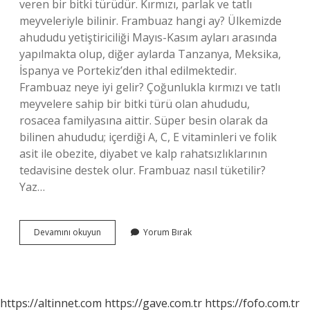
veren bir bitki türüdür. Kırmızı, parlak ve tatlı
meyveleriyle bilinir. Frambuaz hangi ay? Ülkemizde
ahududu yetiştiriciliği Mayıs-Kasım ayları arasında
yapılmakta olup, diğer aylarda Tanzanya, Meksika,
İspanya ve Portekiz’den ithal edilmektedir.
Frambuaz neye iyi gelir? Çoğunlukla kırmızı ve tatlı
meyvelere sahip bir bitki türü olan ahududu,
rosacea familyasına aittir. Süper besin olarak da
bilinen ahududu; içerdiği A, C, E vitaminleri ve folik
asit ile obezite, diyabet ve kalp rahatsızlıklarının
tedavisine destek olur. Frambuaz nasıl tüketilir?
Yaz…
Frambuaz
Devamını okuyun
Yorum Bırak
Ne
Zaman
Yenir
https://altinnet.com
https://gave.com.tr
https://fofo.com.tr