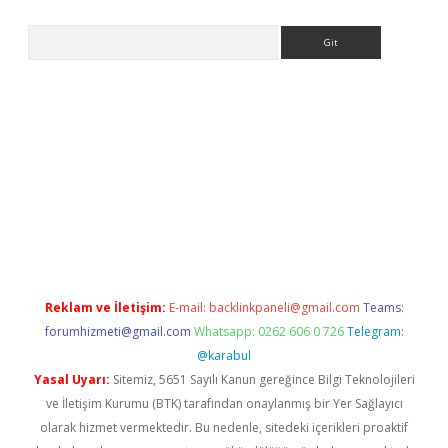
Arama
exper.xyz
Reklam ve İletişim:
E-mail:
backlinkpaneli@gmail.com
Teams:
forumhizmeti@gmail.com
Whatsapp: 0262 606 0 726
Telegram:
@karabul
Yasal Uyarı:
Sitemiz, 5651 Sayılı Kanun gereğince Bilgi Teknolojileri
ve İletişim Kurumu (BTK) tarafından onaylanmış bir Yer Sağlayıcı
olarak hizmet vermektedir. Bu nedenle, sitedeki içerikleri proaktif