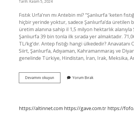
Tarih: Kasım 5, 2024
Fıstık Urfa’nın mı Antebin mi? “Şanlıurfa ‘keten fıstı
hiçbir yerinde yoktur, sadece Şanlıurfa’da üretilen bir
üretim alanına sahip il 1,5 milyon hektarlık alanıyla Ş
Şanlıurfa 39 bin tonla ilk sırada yer almaktadır. 71,0
TL/kg’dır. Antep fıstığı hangi ülkededir? Anavatanı 
Siirt, Şanlıurfa, Adıyaman, Kahramanmaraş ve Diyarba
genelinde Türkiye, Hindistan, İran, Irak, Meksika, A
Antep
Devamını okuyun
Yorum Bırak
Fıstığı
Aslen
Nereli
https://altinnet.com
https://gave.com.tr
https://fofo