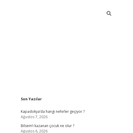
Sidebar
Son Yazılar
betci güncel giriş
betexper.xyz
Kapadokya’da hangi nehirler geçiyor ?
Ağustos 7, 2026
Bilsem’i kazanan çocuk ne olur ?
Ağustos 6, 2026