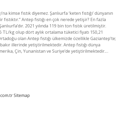
ğı’na kimse fıstık diyemez. Şanlıurfa ‘keten fıstığı’ dünyanın
 fıstıktır.” Antep fıstığı en çok nerede yetişir? En fazla
anlıurfa’dır. 2021 yılında 119 bin ton fıstık üretilmiştir.
6 TL/kg olup dört aylık ortalama tüketici fiyatı 150,21
Ortadoğu olan Antep fıstığı ülkemizde özellikle Gaziantep’te;
kır illerinde yetiştirilmektedir. Antep fıstığı dünya
merika, Çin, Yunanistan ve Suriye’de yetiştirilmektedir.…
.com.tr
Sitemap