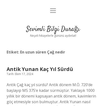
menüyü
Anasayfa
aç
Gizlilik Politikası
Sevimli Bilgi Durağı
Yasal Uyarı
Neşeli hikayelerle gününü aydınlat!
Hakkımızda
Etiket:
En uzun süren Çağ nedir
Antik Yunan Kaç Yıl Sürdü
Tarih: Ekim 17, 2024
Antik Çağ kaç yıl sürdü? Antik dönem M.Ö. 720’de
başlayıp MS 375’e kadar sürmüştür. Yaklaşık 1000
yıllık bir dönemi kapsayan antik dönem, kavimlerin
göç etmesiyle son bulmuştur. Antik Yunan nasıl