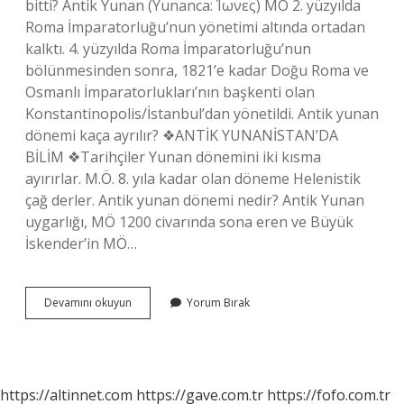
bitti? Antik Yunan (Yunanca: Ίωνες) MÖ 2. yüzyılda
Roma İmparatorluğu’nun yönetimi altında ortadan
kalktı. 4. yüzyılda Roma İmparatorluğu’nun
bölünmesinden sonra, 1821’e kadar Doğu Roma ve
Osmanlı İmparatorlukları’nın başkenti olan
Konstantinopolis/İstanbul’dan yönetildi. Antik yunan
dönemi kaça ayrılır? ❖ANTİK YUNANİSTAN’DA
BİLİM ❖Tarihçiler Yunan dönemini iki kısma
ayırırlar. M.Ö. 8. yıla kadar olan döneme Helenistik
çağ derler. Antik yunan dönemi nedir? Antik Yunan
uygarlığı, MÖ 1200 civarında sona eren ve Büyük
İskender’in MÖ…
Antik
Devamını okuyun
Yorum Bırak
Yunan
Kaç
Yıl
Sürdü
https://altinnet.com
https://gave.com.tr
https://fofo.com.tr