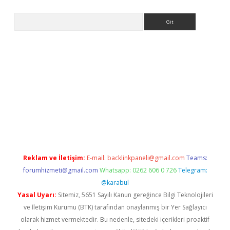
Arama
exper.xyz
Reklam ve İletişim:
E-mail:
backlinkpaneli@gmail.com
Teams:
forumhizmeti@gmail.com
Whatsapp: 0262 606 0 726
Telegram:
@karabul
Yasal Uyarı:
Sitemiz, 5651 Sayılı Kanun gereğince Bilgi Teknolojileri
ve İletişim Kurumu (BTK) tarafından onaylanmış bir Yer Sağlayıcı
olarak hizmet vermektedir. Bu nedenle, sitedeki içerikleri proaktif