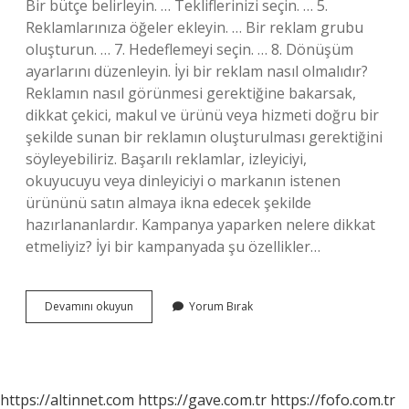
Bir bütçe belirleyin. … Tekliflerinizi seçin. … 5.
Reklamlarınıza öğeler ekleyin. … Bir reklam grubu
oluşturun. … 7. Hedeflemeyi seçin. … 8. Dönüşüm
ayarlarını düzenleyin. İyi bir reklam nasıl olmalıdır?
Reklamın nasıl görünmesi gerektiğine bakarsak,
dikkat çekici, makul ve ürünü veya hizmeti doğru bir
şekilde sunan bir reklamın oluşturulması gerektiğini
söyleyebiliriz. Başarılı reklamlar, izleyiciyi,
okuyucuyu veya dinleyiciyi o markanın istenen
ürününü satın almaya ikna edecek şekilde
hazırlananlardır. Kampanya yaparken nelere dikkat
etmeliyiz? İyi bir kampanyada şu özellikler…
Iyi
Devamını okuyun
Yorum Bırak
Ve
Dikkat
Çekici
Bir
Reklam
https://altinnet.com
https://gave.com.tr
https://fofo.com.tr
Kampanyası