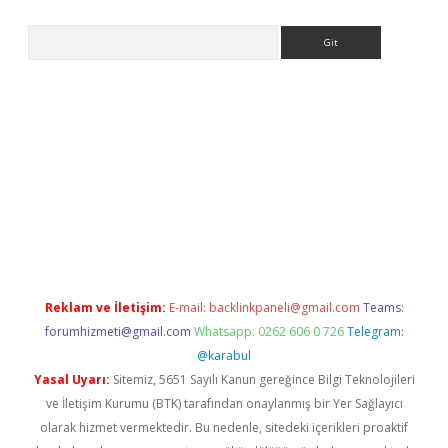
Arama
exper.xyz
Reklam ve İletişim:
E-mail:
backlinkpaneli@gmail.com
Teams:
forumhizmeti@gmail.com
Whatsapp: 0262 606 0 726
Telegram:
@karabul
Yasal Uyarı:
Sitemiz, 5651 Sayılı Kanun gereğince Bilgi Teknolojileri
ve İletişim Kurumu (BTK) tarafından onaylanmış bir Yer Sağlayıcı
olarak hizmet vermektedir. Bu nedenle, sitedeki içerikleri proaktif