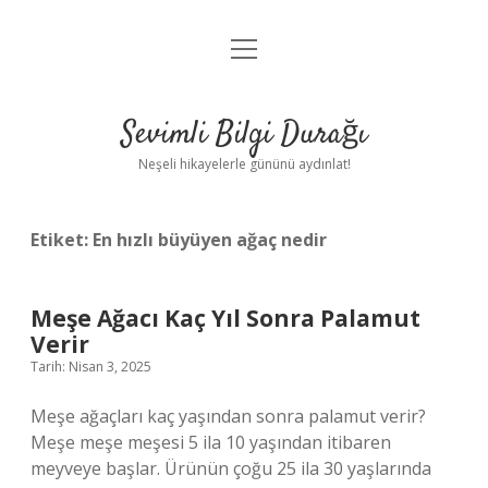
menüyü
Anasayfa
aç
Gizlilik Politikası
Sevimli Bilgi Durağı
Yasal Uyarı
Neşeli hikayelerle gününü aydınlat!
Hakkımızda
Etiket:
En hızlı büyüyen ağaç nedir
Meşe Ağacı Kaç Yıl Sonra Palamut
Verir
Tarih: Nisan 3, 2025
Meşe ağaçları kaç yaşından sonra palamut verir?
Meşe meşe meşesi 5 ila 10 yaşından itibaren
meyveye başlar. Ürünün çoğu 25 ila 30 yaşlarında