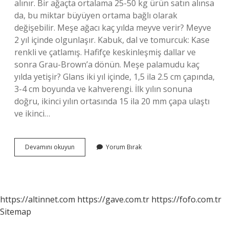
alınır. Bir ağaçta ortalama 25-50 kg ürün satın alınsa
da, bu miktar büyüyen ortama bağlı olarak
değişebilir. Meşe ağacı kaç yılda meyve verir? Meyve
2 yıl içinde olgunlaşır. Kabuk, dal ve tomurcuk: Kase
renkli ve çatlamış. Hafifçe keskinleşmiş dallar ve
sonra Grau-Brown’a dönün. Meşe palamudu kaç
yılda yetişir? Glans iki yıl içinde, 1,5 ila 2.5 cm çapında,
3-4 cm boyunda ve kahverengi. İlk yılın sonuna
doğru, ikinci yılın ortasında 15 ila 20 mm çapa ulaştı
ve ikinci…
Meşe
Devamını okuyun
Yorum Bırak
Ağacı
Kaç
Yıl
Sonra
Palamut
https://altinnet.com
https://gave.com.tr
https://fofo.com.tr
Verir
Sitemap