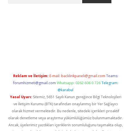
exper.xyz
Reklam ve İletişim:
E-mail:
backlinkpaneli@gmail.com
Teams:
forumhizmeti@gmail.com
Whatsapp: 0262 606 0 726
Telegram:
@karabul
Yasal Uyarı:
Sitemiz, 5651 Sayılı Kanun gereğince Bilgi Teknolojileri
ve İletişim Kurumu (BTK) tarafından onaylanmış bir Yer Sağlayıcı
olarak hizmet vermektedir. Bu nedenle, sitedeki içerikleri proaktif
olarak denetleme veya araştırma yükümlülüğümüz bulunmamaktadır.
Ancak, üyelerimiz yazdıkları içeriklerin sorumluluğunu taşımakta olup,