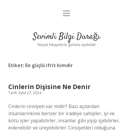
menüyü
Anasayfa
aç
Gizlilik Politikası
Sevimli Bilgi Durağı
Yasal Uyarı
Neşeli hikayelerle gününü aydınlat!
Hakkımızda
Etiket:
En güçlü ifrit kimdir
Cinlerin Dişisine Ne Denir
Tarih: Eylül 27, 2024
Cinlerin cinsiyeti var midir? Bazı açılardan
insanlarınkine benzer bir iradeye sahipler, iyi ve
kötü işler yapabilirler, insanlar gibi yiyip içebilirler,
evlenebilir ve üreyebilirler. Cinsiyetleri olduğuna