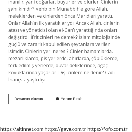
inanılır; yani doğarlar, büyürler ve ölürler. Cinlerin
şahı kimdir? Vehb bin Munabbih’e göre Allah,
meleklerden ve cinlerden önce Maridleri yarattı.
Onlar Allah’ın ilk yaratıklarıydı. Ancak Allah, cinlerin
atası ve yöneticisi olan el-Can’ı yarattığında onları
değiştirdi. İfrit cinleri ne demek? İslam mitolojisinde
güçlü ve zararlı kabul edilen şeytanlara verilen
isimdir. Cinlerin yeri neresi? Cinler hamamlarda,
mezarlıklarda, pis yerlerde, ahırlarda, çöplüklerde,
terk edilmiş yerlerde, duvar deliklerinde, ağaç
kovuklarında yaşarlar. Dişi cinlere ne denir? Cadı:
İnançsız yaşlı dişi…
Cinlerin
Devamını okuyun
Yorum Bırak
Dişisine
Ne
Denir
https://altinnet.com
https://gave.com.tr
https://fofo.com.tr