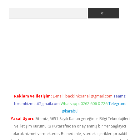
Arama
exper.xyz
Reklam ve İletişim:
E-mail:
backlinkpaneli@gmail.com
Teams:
forumhizmeti@gmail.com
Whatsapp: 0262 606 0 726
Telegram:
@karabul
Yasal Uyarı:
Sitemiz, 5651 Sayılı Kanun gereğince Bilgi Teknolojileri
ve İletişim Kurumu (BTK) tarafından onaylanmış bir Yer Sağlayıcı
olarak hizmet vermektedir. Bu nedenle, sitedeki içerikleri proaktif