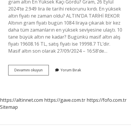
gram altın En Yüksek Kaçı Gördü? Gram, 26 Eylül
2024’te 2.949 lira ile tarihi rekorunu kırdı. En yüksek
altın fiyatı ne zaman oldu? ALTIN’DA TARİHİ REKOR
Altının gram fiyatı bugün 1084 liraya çıkarak bir kez
daha tüm zamanların en yüksek seviyesine ulaştı. 10
tane büyük altın ne kadar? Bugünkü masif altın alış
fiyatı 19608.16 TL, satış fiyatı ise 19998.7 TL’dir.
Masif altın son olarak 27/09/2024 – 16:58’de…
Altın
Devamını okuyun
Yorum Bırak
Rekoru
Kaç
Tl
https://altinnet.com
https://gave.com.tr
https://fofo.com.tr
Sitemap