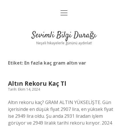
menüyü
Anasayfa
aç
Gizlilik Politikası
Sevimli Bilgi Durağı
Yasal Uyarı
Neşeli hikayelerle gününü aydınlat!
Hakkımızda
Etiket:
En fazla kaç gram altın var
Altın Rekoru Kaç Tl
Tarih: Ekim 14, 2024
Altın rekoru kaç? GRAM ALTIN ​​YÜKSELİŞTE. Gün
içerisinde en düşük fiyat 2907 lira, en yüksek fiyat
ise 2949 lira oldu. Şu anda 2931 liradan işlem
görüyor ve 2949 liralık tarihi rekoru kırıyor. 2024