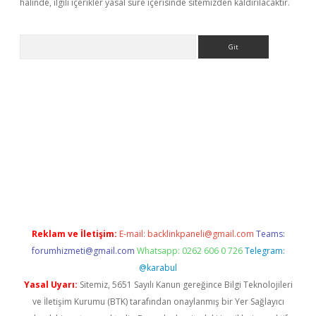
halinde, ilgili içerikler yasal süre içerisinde sitemizden kaldırılacaktır.
Arama
exper.xyz
Reklam ve İletişim:
E-mail:
backlinkpaneli@gmail.com
Teams:
forumhizmeti@gmail.com
Whatsapp: 0262 606 0 726
Telegram:
@karabul
Yasal Uyarı:
Sitemiz, 5651 Sayılı Kanun gereğince Bilgi Teknolojileri
ve İletişim Kurumu (BTK) tarafından onaylanmış bir Yer Sağlayıcı