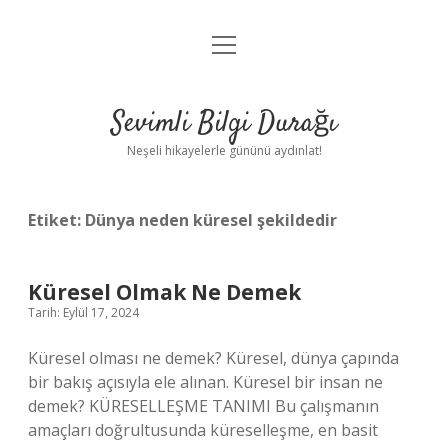
menüyü
Anasayfa
aç
Gizlilik Politikası
Sevimli Bilgi Durağı
Yasal Uyarı
Neşeli hikayelerle gününü aydınlat!
Hakkımızda
Etiket:
Dünya neden küresel şekildedir
Küresel Olmak Ne Demek
Tarih: Eylül 17, 2024
Küresel olması ne demek? Küresel, dünya çapında
bir bakış açısıyla ele alınan. Küresel bir insan ne
demek? KÜRESELLEŞME TANIMI Bu çalışmanın
amaçları doğrultusunda küreselleşme, en basit